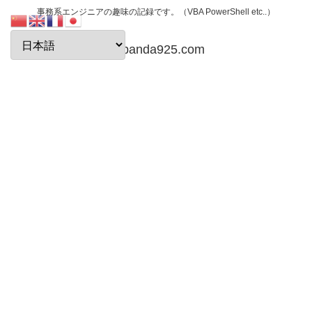
事務系エンジニアの趣味の記録です。（VBA PowerShell etc..）
papanda925.com