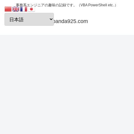
事務系エンジニアの趣味の記録です。（VBA PowerShell etc..）
papanda925.com