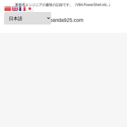
事務系エンジニアの趣味の記録です。（VBA PowerShell etc..）
papanda925.com