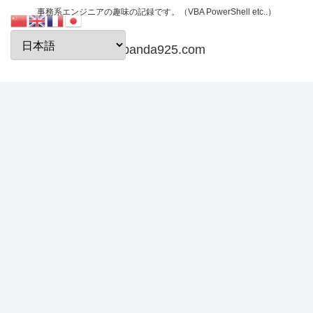
事務系エンジニアの趣味の記録です。（VBA PowerShell etc..）
papanda925.com