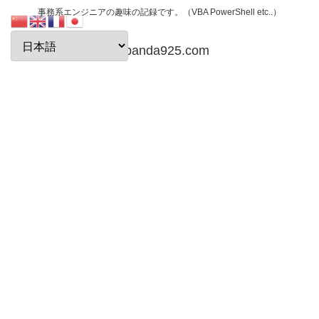
事務系エンジニアの趣味の記録です。（VBA PowerShell etc..）
papanda925.com