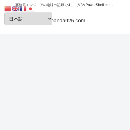
事務系エンジニアの趣味の記録です。（VBA PowerShell etc..）
papanda925.com