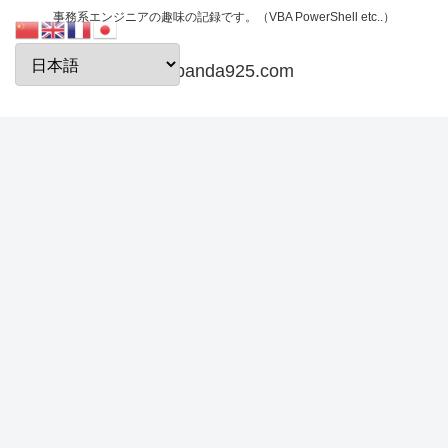
事務系エンジニアの趣味の記録です。（VBA PowerShell etc..）
papanda925.com