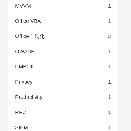
MVVM
1
Office VBA
1
Office自動化
2
OWASP
1
PMBOK
1
Privacy
1
Productivity
1
RFC
1
SIEM
1