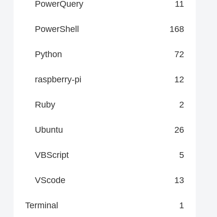
PowerQuery
11
PowerShell
168
Python
72
raspberry-pi
12
Ruby
2
Ubuntu
26
VBScript
5
VScode
13
Terminal
1