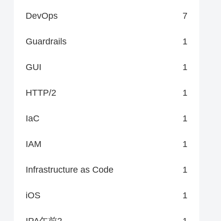
DevOps
7
Guardrails
1
GUI
1
HTTP/2
1
IaC
1
IAM
1
Infrastructure as Code
1
iOS
1
IPA午前2
1