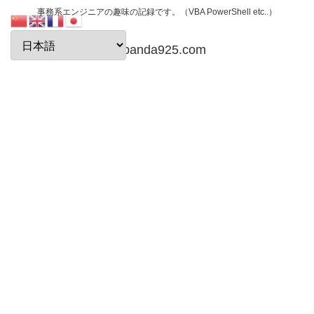
事務系エンジニアの趣味の記録です。（VBA PowerShell etc..）
papanda925.com