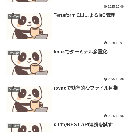
2025.10.08
Terraform CLIによるIaC管理
DevOps
2025.10.07
tmuxでターミナル多重化
DevOps
2025.10.06
rsyncで効率的なファイル同期
DevOps
2025.10.06
curlでREST API連携を試す
API連携