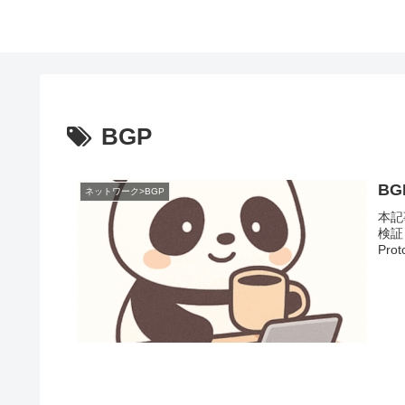
BGP
BG
ネットワーク>BGP
本記
検証）
Pr