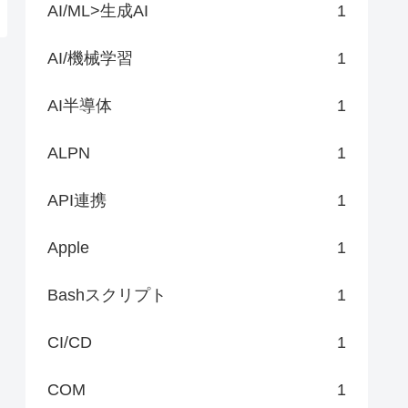
AI/ML>生成AI
1
AI/機械学習
1
AI半導体
1
ALPN
1
API連携
1
Apple
1
Bashスクリプト
1
CI/CD
1
COM
1