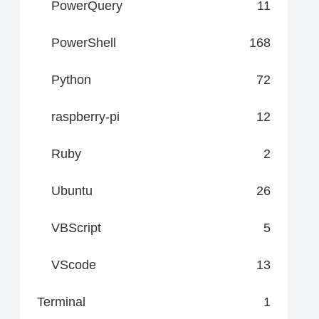
PowerQuery
11
PowerShell
168
Python
72
raspberry-pi
12
Ruby
2
Ubuntu
26
VBScript
5
VScode
13
Terminal
1