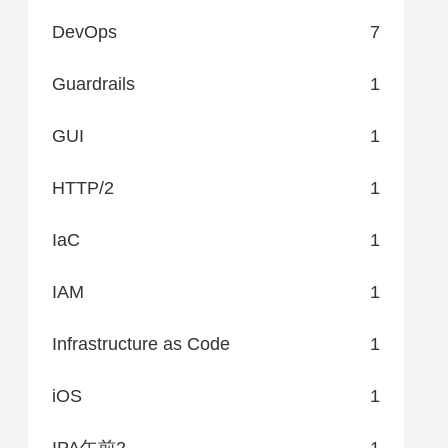
DevOps
7
Guardrails
1
GUI
1
HTTP/2
1
IaC
1
IAM
1
Infrastructure as Code
1
iOS
1
IPA午前2
1