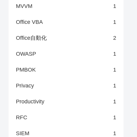
MVVM
1
Office VBA
1
Office自動化
2
OWASP
1
PMBOK
1
Privacy
1
Productivity
1
RFC
1
SIEM
1