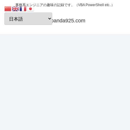
事務系エンジニアの趣味の記録です。（VBA PowerShell etc..）
papanda925.com