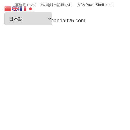
事務系エンジニアの趣味の記録です。（VBA PowerShell etc..）
papanda925.com