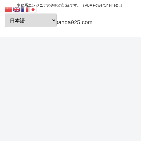
事務系エンジニアの趣味の記録です。（VBA PowerShell etc..）
papanda925.com