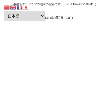
事務系エンジニアの趣味の記録です。（VBA PowerShell etc..）
papanda925.com