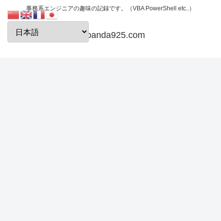
事務系エンジニアの趣味の記録です。（VBA PowerShell etc..）
papanda925.com