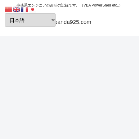
事務系エンジニアの趣味の記録です。（VBA PowerShell etc..）
papanda925.com