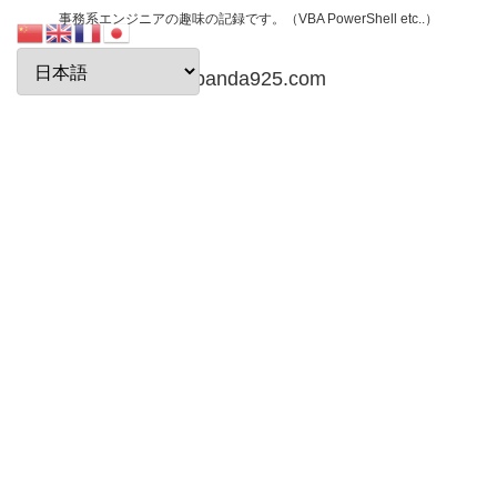
事務系エンジニアの趣味の記録です。（VBA PowerShell etc..）
papanda925.com