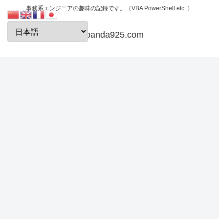
事務系エンジニアの趣味の記録です。（VBA PowerShell etc..）
papanda925.com