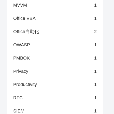
MVVM
1
Office VBA
1
Office自動化
2
OWASP
1
PMBOK
1
Privacy
1
Productivity
1
RFC
1
SIEM
1