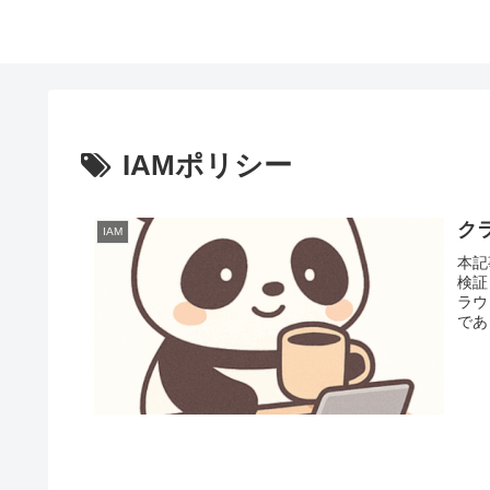
IAMポリシー
クラ
IAM
本記
検証
ラウ
であ