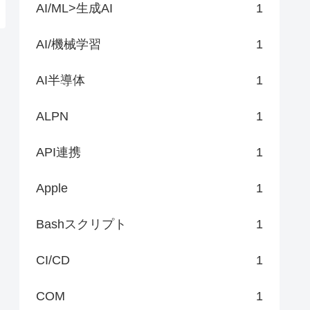
AI/ML>生成AI
1
AI/機械学習
1
AI半導体
1
ALPN
1
API連携
1
Apple
1
Bashスクリプト
1
CI/CD
1
COM
1