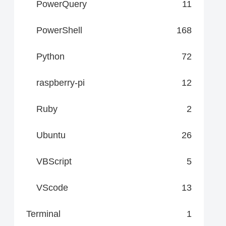
PowerQuery
11
PowerShell
168
Python
72
raspberry-pi
12
Ruby
2
Ubuntu
26
VBScript
5
VScode
13
Terminal
1