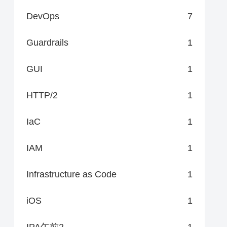
DevOps
7
Guardrails
1
GUI
1
HTTP/2
1
IaC
1
IAM
1
Infrastructure as Code
1
iOS
1
IPA午前2
1