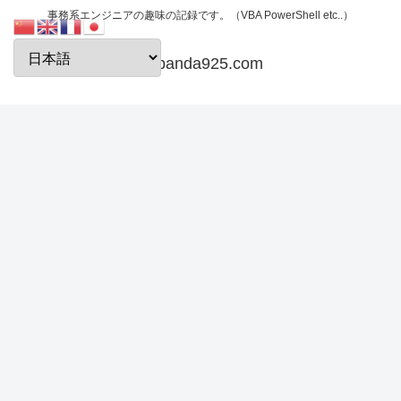
事務系エンジニアの趣味の記録です。（VBA PowerShell etc..）
papanda925.com