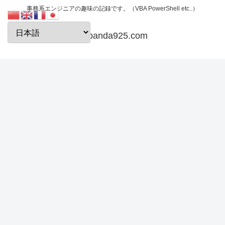
事務系エンジニアの趣味の記録です。（VBA PowerShell etc..）
papanda925.com