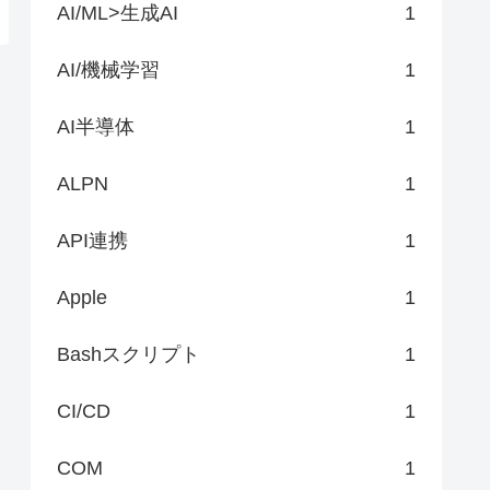
AI/ML>生成AI
1
AI/機械学習
1
AI半導体
1
ALPN
1
API連携
1
Apple
1
Bashスクリプト
1
CI/CD
1
COM
1