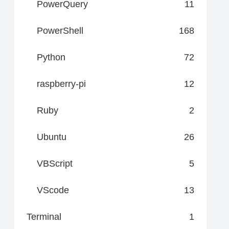
PowerQuery
11
PowerShell
168
Python
72
raspberry-pi
12
Ruby
2
Ubuntu
26
VBScript
5
VScode
13
Terminal
1