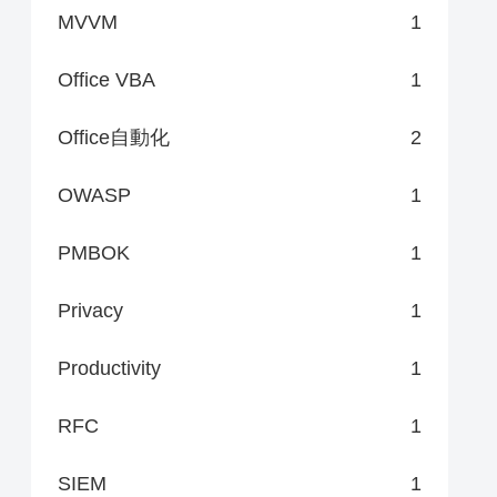
MVVM
1
Office VBA
1
Office自動化
2
OWASP
1
PMBOK
1
Privacy
1
Productivity
1
RFC
1
SIEM
1