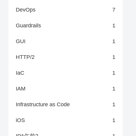
DevOps
7
Guardrails
1
GUI
1
HTTP/2
1
IaC
1
IAM
1
Infrastructure as Code
1
iOS
1
IPA午前2
1