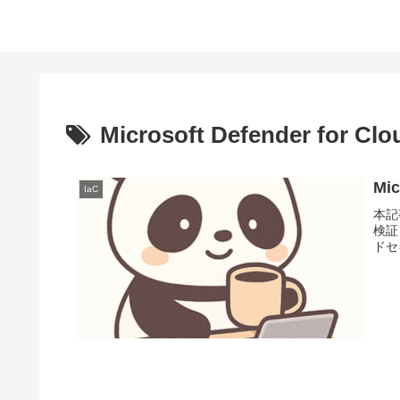
Microsoft Defender for Clo
Mic
IaC
本記
検証）
ドセキ