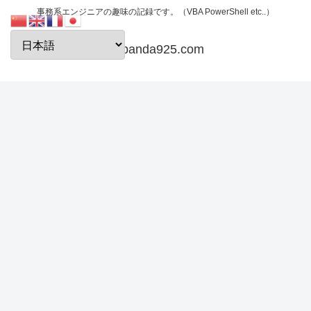
事務系エンジニアの趣味の記録です。（VBA PowerShell etc..）
papanda925.com