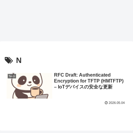
N
RFC Draft: Authenticated
Tech
Encryption for TFTP (HMTFTP)
– IoTデバイスの安全な更新
2026.05.04