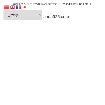
事務系エンジニアの趣味の記録です。（VBA PowerShell etc..）
papanda925.com