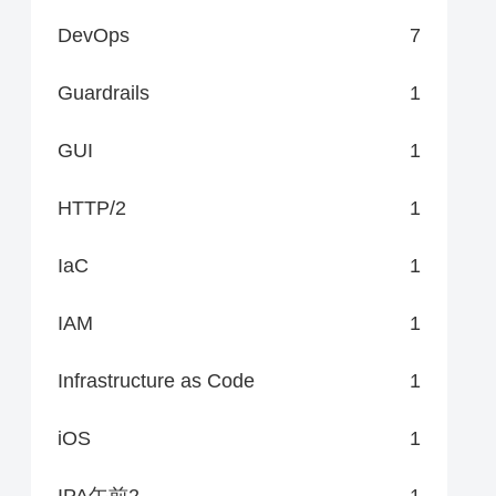
DevOps
7
Guardrails
1
GUI
1
HTTP/2
1
IaC
1
IAM
1
Infrastructure as Code
1
iOS
1
IPA午前2
1