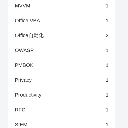
MVVM
1
Office VBA
1
Office自動化
2
OWASP
1
PMBOK
1
Privacy
1
Productivity
1
RFC
1
SIEM
1