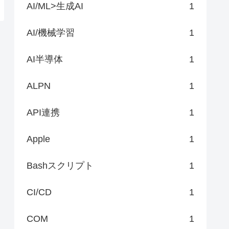
AI/ML>生成AI
1
AI/機械学習
1
AI半導体
1
ALPN
1
API連携
1
Apple
1
Bashスクリプト
1
CI/CD
1
COM
1