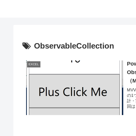
ObservableCollection
Po
EXCEL
Ob
（
MVV
の1
計・
回はこ