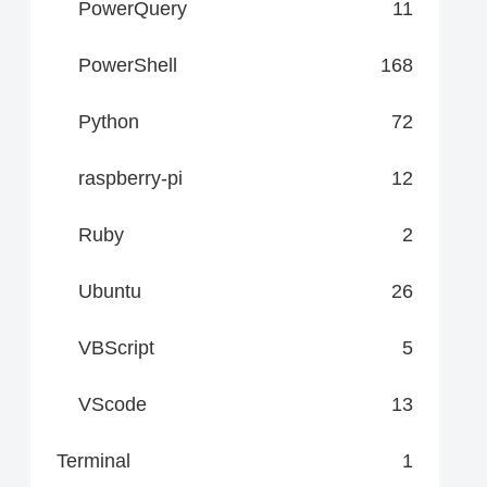
PowerQuery
11
PowerShell
168
Python
72
raspberry-pi
12
Ruby
2
Ubuntu
26
VBScript
5
VScode
13
Terminal
1