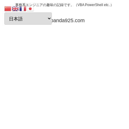
事務系エンジニアの趣味の記録です。（VBA PowerShell etc..）
papanda925.com