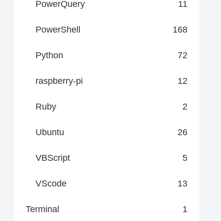
PowerQuery
11
PowerShell
168
Python
72
raspberry-pi
12
Ruby
2
Ubuntu
26
VBScript
5
VScode
13
Terminal
1