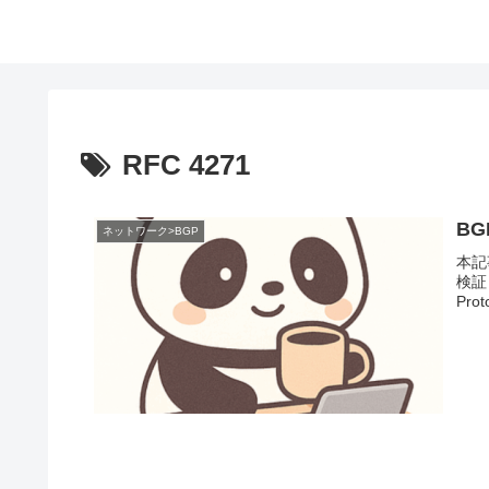
RFC 4271
BG
ネットワーク>BGP
本記
検証）
Pr