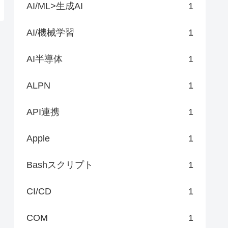
AI/ML>生成AI
1
AI/機械学習
1
AI半導体
1
ALPN
1
API連携
1
Apple
1
Bashスクリプト
1
CI/CD
1
COM
1