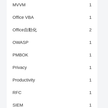
MVVM
1
Office VBA
1
Office自動化
2
OWASP
1
PMBOK
1
Privacy
1
Productivity
1
RFC
1
SIEM
1