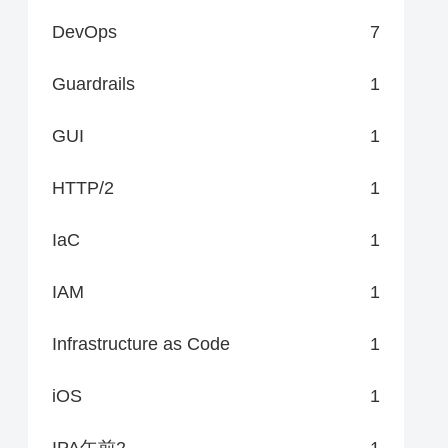
DevOps
7
Guardrails
1
GUI
1
HTTP/2
1
IaC
1
IAM
1
Infrastructure as Code
1
iOS
1
IPA午前2
1