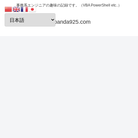
事務系エンジニアの趣味の記録です。（VBA PowerShell etc..）
papanda925.com