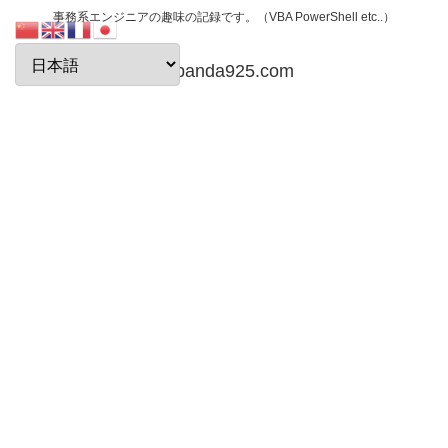
事務系エンジニアの趣味の記録です。（VBA PowerShell etc..）
papanda925.com