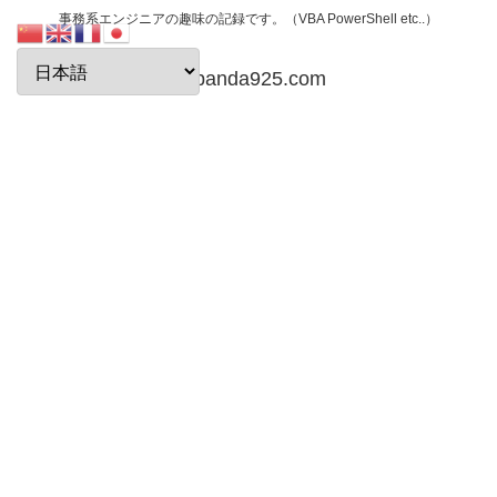
事務系エンジニアの趣味の記録です。（VBA PowerShell etc..）
papanda925.com