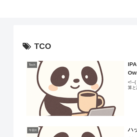
TCO
IP
Tech
Ow
<!-
算と評価
ハ
午前II