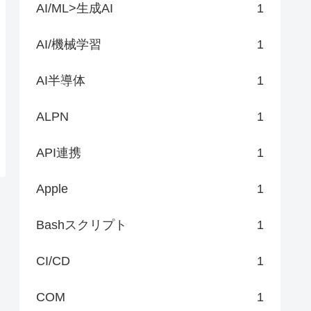
AI/ML>生成AI
1
AI/機械学習
1
AI半導体
1
ALPN
1
API連携
1
Apple
1
Bashスクリプト
1
CI/CD
1
COM
1