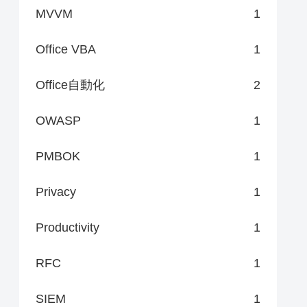
MVVM
1
Office VBA
1
Office自動化
2
OWASP
1
PMBOK
1
Privacy
1
Productivity
1
RFC
1
SIEM
1