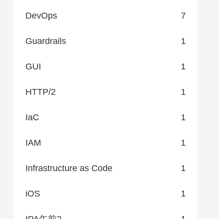
DevOps
7
Guardrails
1
GUI
1
HTTP/2
1
IaC
1
IAM
1
Infrastructure as Code
1
iOS
1
IPA午前2
1