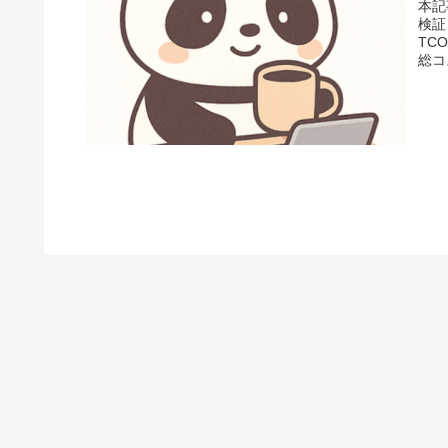
本記
検証
TCO
総コ