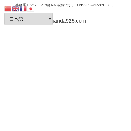
事務系エンジニアの趣味の記録です。（VBA PowerShell etc..）
papanda925.com