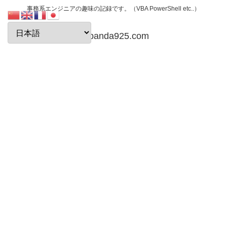
事務系エンジニアの趣味の記録です。（VBA PowerShell etc..）
papanda925.com