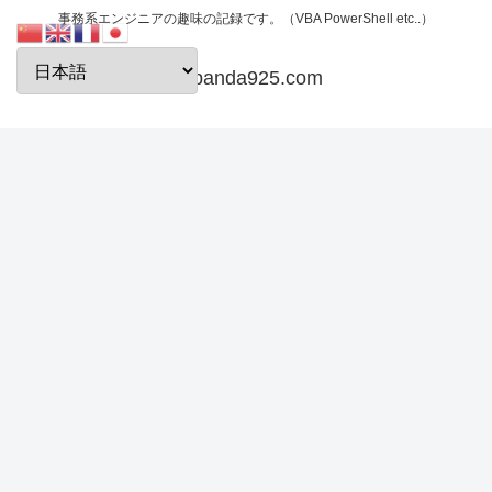
事務系エンジニアの趣味の記録です。（VBA PowerShell etc..）
papanda925.com