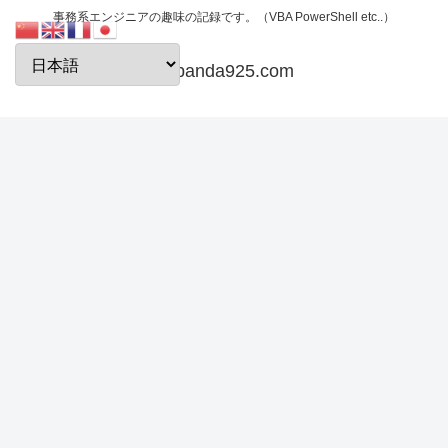
事務系エンジニアの趣味の記録です。（VBA PowerShell etc..）
papanda925.com