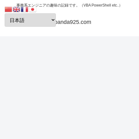
事務系エンジニアの趣味の記録です。（VBA PowerShell etc..）
papanda925.com