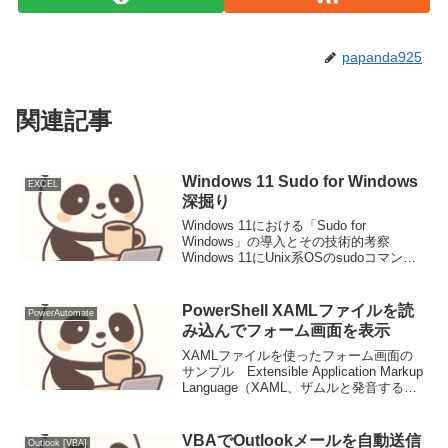
papanda925
関連記事
Windows 11 Sudo for Windows
EXCEL
深掘り
Windows 11における「Sudo for
Windows」の導入とその技術的考察
Windows 11にUnix系OSのsudoコマンド
に類似した機能が導入された。これは管
理者権限でのコマンド実行を簡素化す
る。ニュース要点事実Micro...
PowerShell XAMLファイルを読
PowerAutomate
み込んでフォーム画面を表示
XAMLファイルを使ったフォーム画面の
サンプル Extensible Application Markup
Language（XAML、ザムルと発音する）
は、オブジェクトやプロパティ、あるい
はそれらの関係や相互作用を定義するた
めに用いられる...
VBAでOutlookメールを自動送信
Outlook [VBA]