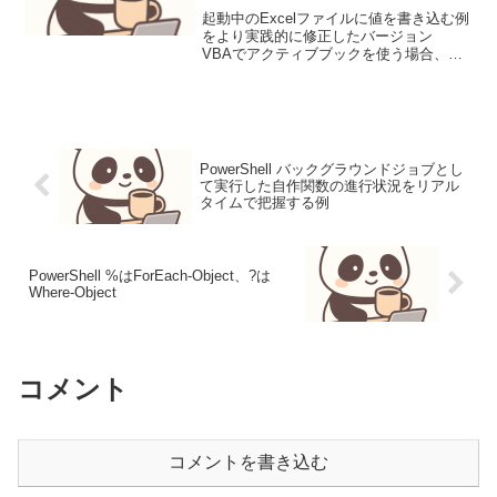
込む例
起動中のExcelファイルに値を書き込む例
をより実践的に修正したバージョン
VBAでアクティブブックを使う場合、複
数Excel起動対応として、ターゲットのフ
ァイル名、シート名で特定のブック、シ
ートを絞り込み、あるセル位置（例えば
A1 や 行...
PowerShell バックグラウンドジョブとし
て実行した自作関数の進行状況をリアル
タイムで把握する例
PowerShell %はForEach-Object、?は
Where-Object
コメント
コメントを書き込む