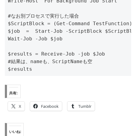
Write-Host "For Background Job Start"

#なお別プロセスで実行した場合

$ScriptBlock = (Get-Command TestFunction).
$job  =  Start-Job -ScriptBlock $ScriptBloc
Wait-Job -Job $job

$results = Receive-Job -job $Job

#結果は、nameも、ScriptNameも空

共有:
X
Facebook
Tumblr
いいね: