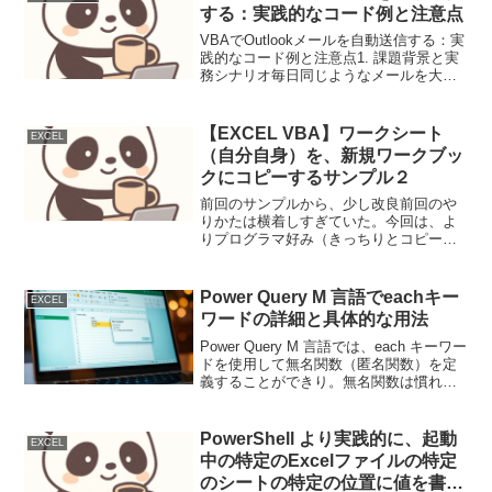
する：実践的なコード例と注意点
VBAでOutlookメールを自動送信する：実
践的なコード例と注意点1. 課題背景と実
務シナリオ毎日同じようなメールを大量
に送ったり、定期的な報告メールを送信
したりする業務は、担当者の貴重な時間
を浪費します。VBAでOutlookメールの
【EXCEL VBA】ワークシート
EXCEL
自...
（自分自身）を、新規ワークブッ
クにコピーするサンプル２
前回のサンプルから、少し改良前回のや
りかたは横着しすぎていた。今回は、よ
りプログラマ好み（きっちりとコピー範
囲やコピー方法をしている）と思う。シ
ートのコピーペーストよりも、ワークブ
ック、ワークシート、Range をきちんと
Power Query M 言語でeachキー
EXCEL
握って値コピーをす...
ワードの詳細と具体的な用法
Power Query M 言語では、each キーワー
ドを使用して無名関数（匿名関数）を定
義することができり。無名関数は慣れて
くると特定の操作を簡潔に記述するため
に便利なようだがなかなか慣れない。。
自分自身がeachに慣れるために、eac...
PowerShell より実践的に、起動
EXCEL
中の特定のExcelファイルの特定
のシートの特定の位置に値を書き