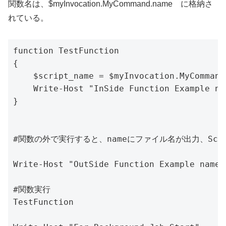
関数名は、$myInvocation.MyCommand.name に格納さ
れている。
function TestFunction

{

    $script_name = $myInvocation.MyCommand.
    Write-Host "InSide Function Example na
}

#関数の外で実行すると、nameにファイル名が出力、Scrip
Write-Host "OutSide Function Example name=
#関数実行

TestFunction
