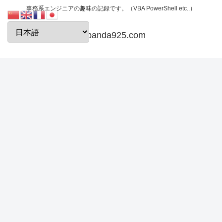
事務系エンジニアの趣味の記録です。（VBA PowerShell etc..）
papanda925.com