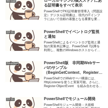
ローカルマシンの個人ストアにあ
Mermaid
る証明書をすべて表示
PowerShellでPKI証明書管理導入（問題設
定）デジタル証明書は、現代のITインフ
ラにおいて信頼の基盤となる重要な要素
です。ウェブサーバーのTLS/SSL、コー
ド署名、VPN認証、デバイス認証など、
その用途は多岐にわたります。Wind...
PowerShellでイベントログ監視
EXCEL
と通知
PowerShellによるイベントログ監視と通
知の実装本記事は、PowerShell 7以降を
利用し、複数のWindowsホストからイベ
ントログを効率的に収集・監視し、異常
を検知した場合に通知を行う堅牢なスク
リプト設計について解説する。導入...
PowerShell版 非同期Webサー
PowerShell
バのサンプル
（BeginGetContext、Register-
ObjectEvent 活用）
PowerShellでのWebサーバ構築には、
HttpListenerを使うと実装可能。さらに、
Register-ObjectEvent を組み合わせるこ
とで、非同期処理が可能になる。
Register-ObjectEvent を利用した非...
PowerShellでモジュール開発
EXCEL
PowerShellモジュール開発：大規模