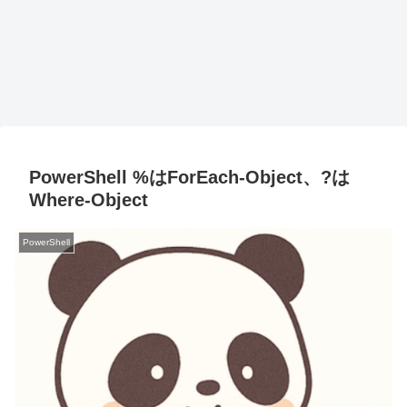
PowerShell %はForEach-Object、?は
Where-Object
PowerShell