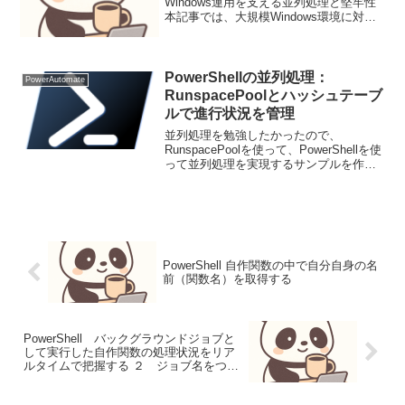
Windows運用を支える並列処理と堅牢性
本記事では、大規模Windows環境に対応
するPowerShellモジュール開発のベスト
プラクティス、特に並列処理、エラーハ
ンドリング、運用堅牢性、セキュリ...
PowerShellの並列処理：
PowerAutomate
RunspacePoolとハッシュテーブ
ルで進行状況を管理
並列処理を勉強したかったので、
RunspacePoolを使って、PowerShellを使
って並列処理を実現するサンプルを作成
スクリプトスクリプトの概要以下のスク
リプトは、3つのカテゴリー（車、動物、
植物）の単語リストを並列で処理し、各
カテゴ...
PowerShell 自作関数の中で自分自身の名
前（関数名）を取得する
PowerShell バックグラウンドジョブと
して実行した自作関数の処理状況をリア
ルタイムで把握する ２ ジョブ名をつけ
て処理結果の可読性向上