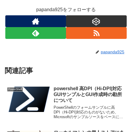
papanda925をフォローする
papanda925
関連記事
powershell 高DPI（Hi-DPI)対応
PowerShell
GUIサンプルとGUI作成時の勘所
について
PowerShellのフォームサンプルに高
DPI（Hi-DPI)対応のものがないため、
Microsoftのサンプルソースをベースに改
造 あまり需要がないからなのか、
PowerShellでGUIを作ることにハードル
が高いのか、海外のサイトも含...