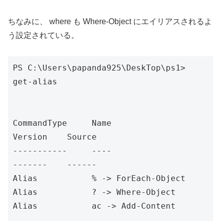
ちなみに、 where も Where-Object にエイリアスされるよ
う設定されている。
PS C:\Users\papanda925\DeskTop\ps1> 
get-alias

CommandType     Name                                               
Version    Source

-----------     ----                                               
-------    ------

Alias           % -> ForEach-Object

Alias           ? -> Where-Object

Alias           ac -> Add-Content
