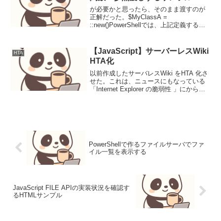
が必要かと思ったら、そのまま渡すのが
正解だった。$MyClassA =
::new()PowerShellでは、上記定義する
と、$MyClassAに格納されているのは、
で生成するオブジェクトのポインタなの
だろう。それを引数に渡すから、を指...
【JavaScript】サーバーレスWiki
HTA
HTA化
以前作成したサーバレスWiki をHTA 化さ
せた。これは、ニュースにもなっている
「Internet Explorer の脆弱性 」にからん
でのことだ。現在、セキュリティ問題
で、IEが危険となっている。 代替えブ
ラウザへ乗り換えろとか、、、...
PowerShellで作るファイルサーバでファ
イル一覧を表示する
JavaScript FILE APIの実装状況を確認す
るHTMLサンプル