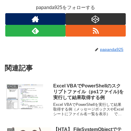
papanda925をフォローする
papanda925
関連記事
Excel VBAでPowerShellのスク
EXCEL
リプトファイル（ps1ファイル)を
実行して結果取得する例
Excel VBAでPowerShellを実行して結果
取得する例（メッセージボックスやExcel
シートにファイル名一覧を表示） で作
成したサンプルはコマンド対応だった
が、今回は、スクリプトファイルをその
まま実行して結果取得させるサンプル
【HTA】 FileSystemObjectでテ
HTA