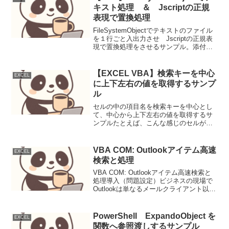
キスト処理 ＆ Jscriptの正規
表現で置換処理
FileSystemObjectでテキストのファイル
を１行ごと入出力させ Jscriptの正規表
現で置換処理をさせるサンプル。添付ソ
ースを拡張子HTAで保存して使う。イン
アウトのファイル名は固定値になってい
るので、ここはゆくゆく修正。<he...
【EXCEL VBA】検索キーを中心
EXCEL
に上下左右の値を取得するサンプ
ル
セルの中の項目名を検索キーを中心とし
て、中心から上下左右の値を取得するサ
ンプルたとえば、こんな感じのセルがあ
ったとき「項目」をキーにその周囲にあ
る値を取得する。結合セルのある場合の
振る舞いは、エクセルでキー項目を起点
VBA COM: Outlookアイテム高速
EXCEL
に１セルずつ上下から左右...
検索と処理
VBA COM: Outlookアイテム高速検索と
処理導入（問題設定）ビジネスの現場で
Outlookは単なるメールクライアント以上
の役割を担います。特定の顧客からの履
歴確認、プロジェクト関連のやり取りの
集計、特定のキーワードを含む添付ファ
PowerShell ExpandoObject を
EXCEL
イ...
関数へ参照渡しするサンプル