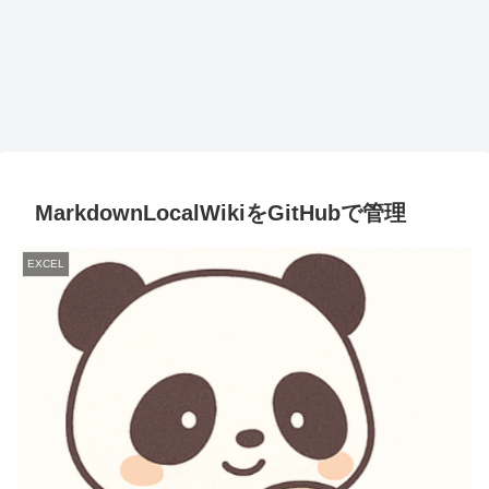
MarkdownLocalWikiをGitHubで管理
EXCEL