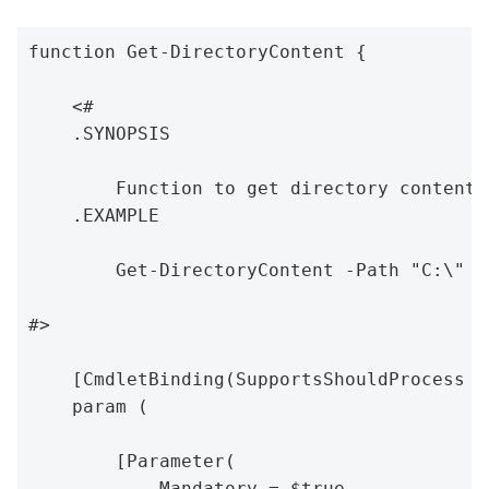
function Get-DirectoryContent {

    <#

    .SYNOPSIS

        Function to get directory content

    .EXAMPLE

        Get-DirectoryContent -Path "C:\" -
#>

    [CmdletBinding(SupportsShouldProcess = 
    param (

        [Parameter(

            Mandatory = $true,
