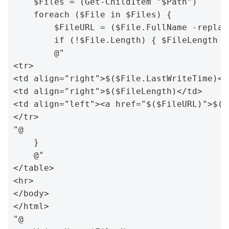
    $Files = (Get-ChildItem "$Path")

    foreach ($File in $Files) {

        $FileURL = ($File.FullName -replac
        if (!$File.Length) { $FileLength =
        @"

<tr>

<td align="right">$($File.LastWriteTime)</t
<td align="right">$($FileLength)</td>

<td align="left"><a href="$($FileURL)">$($
</tr>

"@

    }

    @"

</table>

<hr>

</body>

</html>

"@
