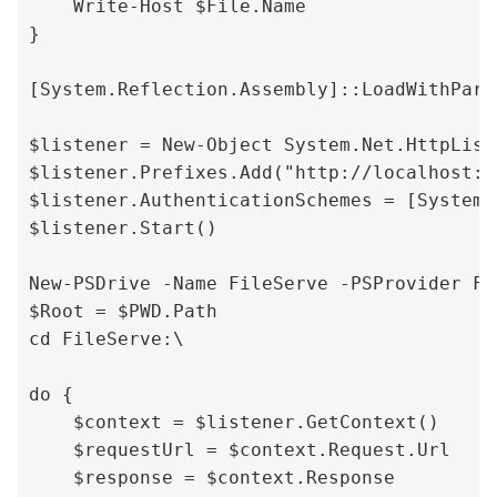
    Write-Host $File.Name

}

[System.Reflection.Assembly]::LoadWithPart
$listener = New-Object System.Net.HttpListe
$listener.Prefixes.Add("http://localhost:80
$listener.AuthenticationSchemes = [System.
$listener.Start()

New-PSDrive -Name FileServe -PSProvider Fi
$Root = $PWD.Path

cd FileServe:\

do {

    $context = $listener.GetContext()

    $requestUrl = $context.Request.Url

    $response = $context.Response
