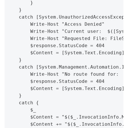
        }

    }

    catch [System.UnauthorizedAccessExcepti
        Write-Host "Access Denied"

        Write-Host "Current user:  $([Syst
        Write-Host "Requested File: FileSe
        $response.StatusCode = 404

        $Content = [System.Text.Encoding]:
    }

    catch [System.Management.Automation.It
        Write-Host "No route found for:  F
        $response.StatusCode = 404

        $Content = [System.Text.Encoding]:
    }

    catch {

        $_

        $Content = "$($_.InvocationInfo.My
        $Content += "$($_.InvocationInfo.P