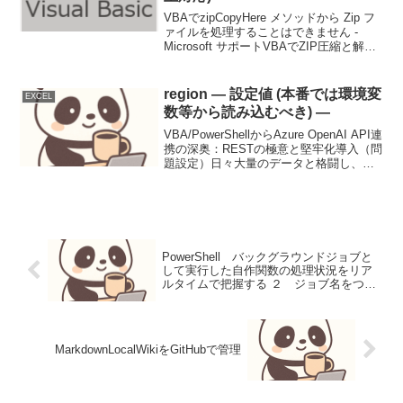
VBAでzipCopyHere メソッドから Zip フ
ァイルを処理することはできません -
Microsoft サポートVBAでZIP圧縮と解凍
を行う ｜ Excel作業をVBAで効率化
(vbabeginner.net)PowerShe...
region — 設定値 (本番では環境変
EXCEL
数等から読み込むべき) —
VBA/PowerShellからAzure OpenAI API連
携の深奥：RESTの極意と堅牢化導入（問
題設定）日々大量のデータと格闘し、定
型業務に追われるビジネスパーソンにと
って、Microsoft Officeアプリケーション
とWin...
PowerShell バックグラウンドジョブと
して実行した自作関数の処理状況をリア
ルタイムで把握する ２ ジョブ名をつけ
て処理結果の可読性向上
MarkdownLocalWikiをGitHubで管理