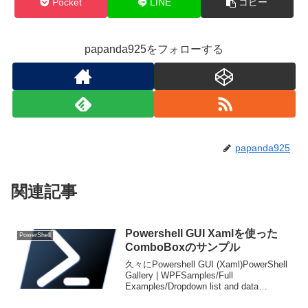
Pocket
LINE
コピー
papanda925をフォローする
papanda925
関連記事
Powershell GUI Xamlを使った
PowerShell
ComboBoxのサンプル
久々にPowershell GUI (Xaml)PowerShell
Gallery | WPFSamples/Full
Examples/Dropdown list and data
binding.ps1 2.6.3.25のサンプルソー...