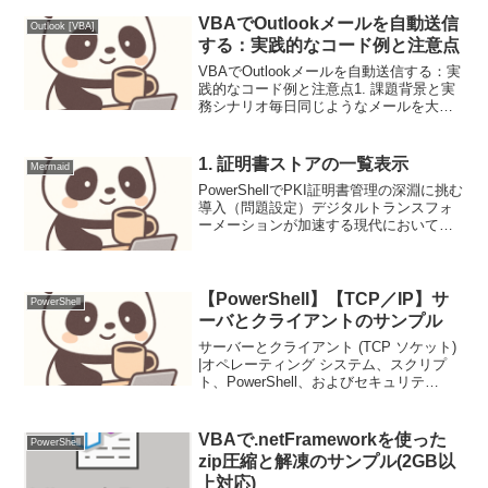
VBAでOutlookメールを自動送信
Outlook [VBA]
する：実践的なコード例と注意点
VBAでOutlookメールを自動送信する：実
践的なコード例と注意点1. 課題背景と実
務シナリオ毎日同じようなメールを大量
に送ったり、定期的な報告メールを送信
したりする業務は、担当者の貴重な時間
を浪費します。VBAでOutlookメールの
1. 証明書ストアの一覧表示
Mermaid
自...
PowerShellでPKI証明書管理の深淵に挑む
導入（問題設定）デジタルトランスフォ
ーメーションが加速する現代において、
デジタル証明書はシステム間の信頼性確
立、データの機密性・完全性確保に不可
欠です。WebサーバーのTLS/SSL、コー
ド...
【PowerShell】【TCP／IP】サ
PowerShell
ーバとクライアントのサンプル
サーバーとクライアント (TCP ソケット)
|オペレーティング システム、スクリプ
ト、PowerShell、およびセキュリテ
ィ|jesusninoc.comを参考に、ソースの一
部パラメータを変更させてもらいまし
た。まずサーバ側については、...
VBAで.netFrameworkを使った
PowerShell
zip圧縮と解凍のサンプル(2GB以
上対応)