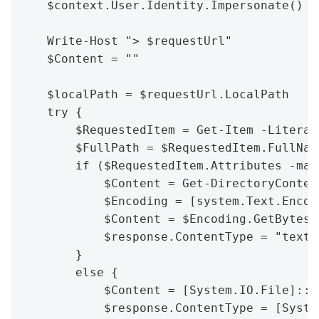
    $context.User.Identity.Impersonate()

    Write-Host "> $requestUrl"

    $Content = ""

    $localPath = $requestUrl.LocalPath

    try {

        $RequestedItem = Get-Item -Literal
        $FullPath = $RequestedItem.FullName
        if ($RequestedItem.Attributes -mat
            $Content = Get-DirectoryConten
            $Encoding = [system.Text.Encodi
            $Content = $Encoding.GetBytes($
            $response.ContentType = "text/h
        }

        else {

            $Content = [System.IO.File]::R
            $response.ContentType = [Syste