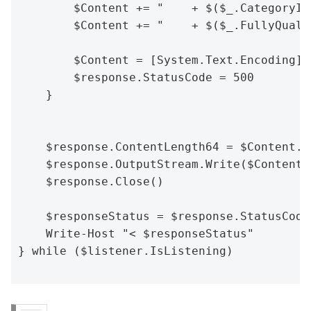
        $Content += "    + $($_.CategoryIn
        $Content += "    + $($_.FullyQuali
        $Content = [System.Text.Encoding]:
        $response.StatusCode = 500

    }

    $response.ContentLength64 = $Content.Le
    $response.OutputStream.Write($Content,
    $response.Close()

    $responseStatus = $response.StatusCode

    Write-Host "< $responseStatus"

} while ($listener.IsListening)
