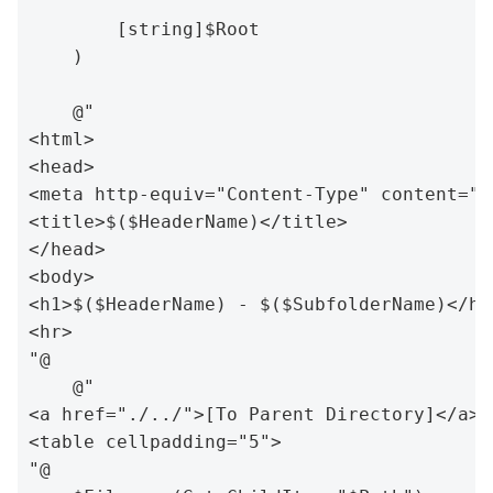
        [string]$Root

    )

    @"

<html>

<head>

<meta http-equiv="Content-Type" content="t
<title>$($HeaderName)</title>

</head>

<body>

<h1>$($HeaderName) - $($SubfolderName)</h1>
<hr>

"@

    @"

<a href="./../">[To Parent Directory]</a><b
<table cellpadding="5">

"@
