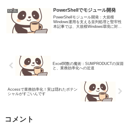
でその真価を発揮するPowerShellは、
今...
PowerShellでモジュール開発
EXCEL
PowerShellモジュール開発：大規模
Windows運用を支える並列処理と堅牢性
本記事では、大規模Windows環境に対応
するPowerShellモジュール開発のベスト
プラクティス、特に並列処理、エラーハ
ンドリング、運用堅牢性、セキュリ...
Excel関数の魔術：SUMPRODUCTの深淵
と、業務効率化への近道
Accessで業務効率化！実は隠れたポテン
シャルがすごいんです
コメント