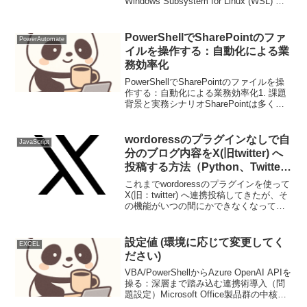
Windows Subsystem for Linux (WSL) を
Windows 10 にインストールする |
Microsoft Docs公式サイトの通りに設定
す...
PowerShellでSharePointのファ
PowerAutomate
イルを操作する：自動化による業
務効率化
PowerShellでSharePointのファイルを操
作する：自動化による業務効率化1. 課題
背景と実務シナリオSharePointは多くの
企業でファイル共有基盤として利用され
ていますが、ファイルのアップロード、
ダウンロード、整理といった...
wordoressのプラグインなしで自
JavaScript
分のブログ内容をX(旧twitter) へ
投稿する方法（Python、Twitter-
API-v2)
これまでwordoressのプラグインを使って
X(旧：twitter) へ連携投稿してきたが、そ
の機能がいつの間にかできなくなってい
る。（イーロンマスク・・）まあ趣味で
やっているブログなので、必須というわ
けではないができないとそれはそれで
設定値 (環境に応じて変更してく
EXCEL
寂...
ださい)
VBA/PowerShellからAzure OpenAI APIを
操る：深層まで踏み込む連携術導入（問
題設定）Microsoft Office製品群の中核を
担うVBA、そしてシステム管理や自動化