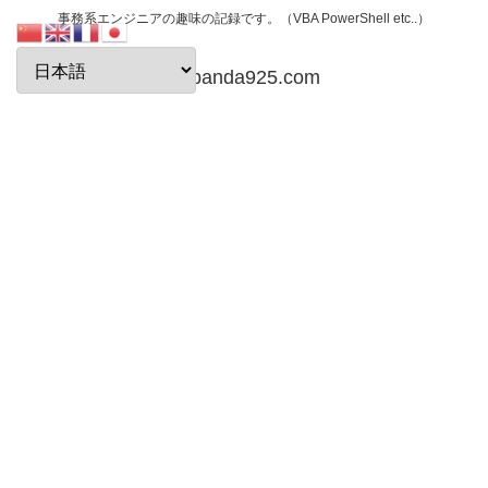
事務系エンジニアの趣味の記録です。（VBA PowerShell etc..）
papanda925.com