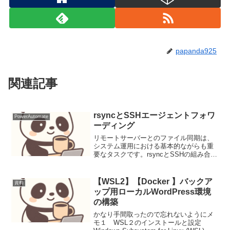
papanda925
関連記事
rsyncとSSHエージェントフォワ
PowerAutomate
ーディング
リモートサーバーとのファイル同期は、
システム運用における基本的ながらも重
要なタスクです。rsyncとSSHの組み合わ
せは非常に強力ですが、さらにSSHエー
ジェントフォワーディングを適切に活用
することで、セキュリティを損なうこと
【WSL2】【Docker 】バックア
資料
なく、より柔軟...
ップ用ローカルWordPress環境
の構築
かなり手間取ったので忘れないようにメ
モ１ WSL２のインストールと設定