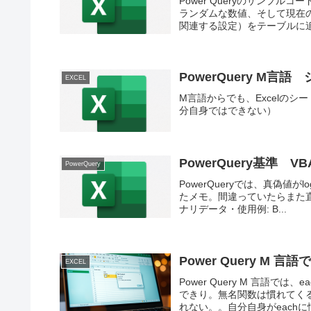
Power Queryのサンプ
ランダムな数値、そして現在
関連する設定）をテーブルに追加しま
PowerQuery M
EXCEL
M言語からでも、Excelの
分自身ではできない）
PowerQuery基準 V
PowerQuery
PowerQueryでは、真偽値
たメモ。間違っていたらまた直します。
ナリデータ・使用例: B...
Power Query M
EXCEL
Power Query M 言語
できり。無名関数は慣れてく
れない。。自分自身がeachに慣