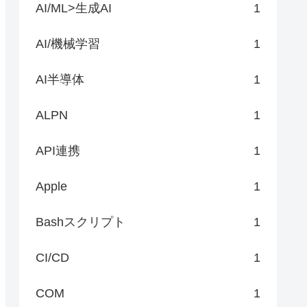
AI/ML>生成AI
1
AI/機械学習
1
AI半導体
1
ALPN
1
API連携
1
Apple
1
Bashスクリプト
1
CI/CD
1
COM
1