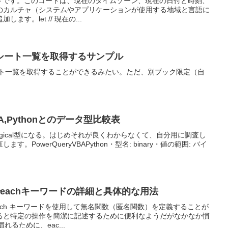
ルコードです。このコードは、現在のタイムゾーン、現在の日付と時刻、
のカルチャ（システムやアプリケーションが使用する地域と言語に
す。let // 現在の...
言語 シート一覧を取得するサンプル
シート一覧を取得することができるみたい。ただ、別ブック限定（自
BA,Pythonとのデータ型比較表
がlogical型になる。はじめそれが良くわからなくて、自分用に調査し
PowerQueryVBAPython・型名: binary・値の範囲: バイ
 言語でeachキーワードの詳細と具体的な用法
では、each キーワードを使用して無名関数（匿名関数）を定義することが
ると特定の操作を簡潔に記述するために便利なようだがなかなか慣
れるために、eac...