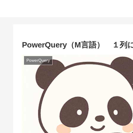
PowerQuery（M言語） １
PowerQuery