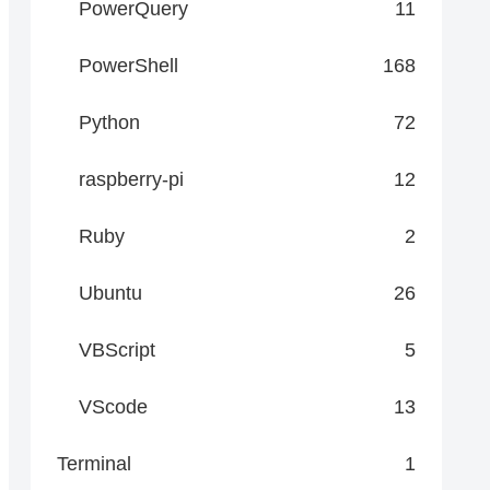
PowerQuery
11
PowerShell
168
Python
72
raspberry-pi
12
Ruby
2
Ubuntu
26
VBScript
5
VScode
13
Terminal
1