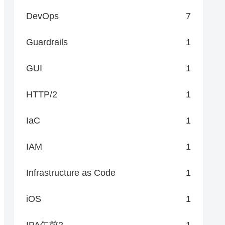
DevOps
7
Guardrails
1
GUI
1
HTTP/2
1
IaC
1
IAM
1
Infrastructure as Code
1
iOS
1
IPA午前2
1