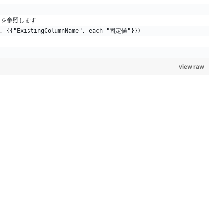
ソースを参照します
ce, {{"ExistingColumnName", each "固定値"}})
view raw