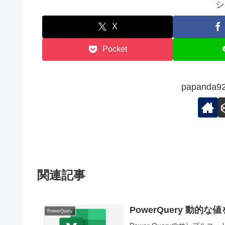
シ
X
Pocket
papand
関連記事
PowerQuery 動的
PowerQuery