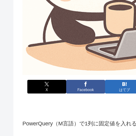
X
Facebook
はてブ
PowerQuery（M言語）で1列に固定値を入