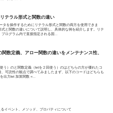
 言語のリテラル形式と関数の違い
語では、データを操作するためにリテラル形式と関数の両方を使用できま
形式と関数の違いについて説明し、具体的な例を紹介します。リテ
プログラム内で直接指定される固...
言語での関数定義、アロー関数の違いをメンテナンス性、
1回使う）のと関数定義（letを２回使う）のはどちらの方が優れたコ
性、可読性の観点で調べてみましたまず、以下のコードはどちらも
出力let 加算関数 =...
ームで使えるイベント、メソッド、プロパティについて