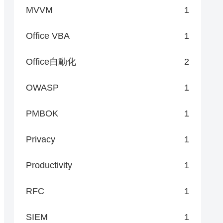
MVVM
1
Office VBA
1
Office自動化
2
OWASP
1
PMBOK
1
Privacy
1
Productivity
1
RFC
1
SIEM
1