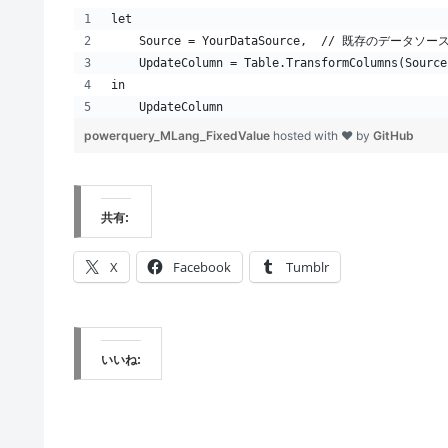
let
    Source = YourDataSource,  // 既存のデータ
    UpdateColumn = Table.TransformColumns(Sour
in
    UpdateColumn
powerquery_MLang_FixedValue
hosted with ❤ by
GitHub
共有:
X
Facebook
Tumblr
いいね: