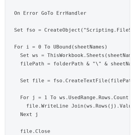
  On Error GoTo ErrHandler

  Set fso = CreateObject("Scripting.FileSy
  For i = 0 To UBound(sheetNames)

    Set ws = ThisWorkbook.Sheets(sheetName
    filePath = folderPath & "\" & sheetNam
    Set file = fso.CreateTextFile(filePath
    For j = 1 To ws.UsedRange.Rows.Count

      file.WriteLine Join(ws.Rows(j).Value
    Next j

    file.Close
