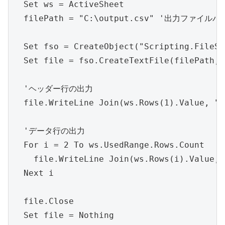
  Set ws = ActiveSheet

  filePath = "C:\output.csv" '出力ファイルパ
  Set fso = CreateObject("Scripting.FileSy
  Set file = fso.CreateTextFile(filePath, 
  'ヘッダー行の出力

  file.WriteLine Join(ws.Rows(1).Value, ","
  'データ行の出力

  For i = 2 To ws.UsedRange.Rows.Count

    file.WriteLine Join(ws.Rows(i).Value, "
  Next i

  file.Close

  Set file = Nothing
