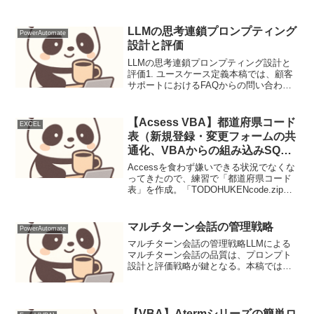
そのセルのアドレスを保持しておく②リ
ストボックスをクリックする毎に、保存
したアドレスの位置を選択させる。この
LLMの思考連鎖プロンプティング
PowerAutomate
ソースには表...
設計と評価
LLMの思考連鎖プロンプティング設計と
評価1. ユースケース定義本稿では、顧客
サポートにおけるFAQからの問い合わせ
対応を自動化するLLMプロンプトの設計
と評価に焦点を当てます。特に、単に回
答を提示するだけでなく、なぜその回答
【Acsess VBA】都道府県コード
EXCEL
に至ったのかの...
表（新規登録・変更フォームの共
通化、VBAからの組み込みSQL
実行、Recordsetの選択etc…)
Accessを食わず嫌いできる状況でなくな
ってきたので、練習で「都道府県コード
表」を作成。「TODOHUKENcode.zip」
をダウンロードデータの内容はなんてこ
とない、都道府県コードをテーブル化し
たもの。今回は、VBA上で登録・削除・
マルチターン会話の管理戦略
PowerAutomate
変...
マルチターン会話の管理戦略LLMによる
マルチターン会話の品質は、プロンプト
設計と評価戦略が鍵となる。本稿では具
体的な管理手法を解説する。ユースケー
ス定義PowerShellスクリプト生成支援AI
を想定する。ユーザーの要件を段階的に
ヒアリング...
【VBA】Atermシリーズの簡単ロ