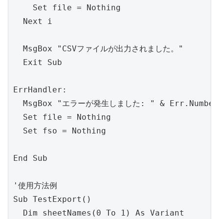
    Set file = Nothing

  Next i

  MsgBox "CSVファイルが出力されました。"

  Exit Sub

ErrHandler:

  MsgBox "エラーが発生しました: " & Err.Number & 
  Set file = Nothing

  Set fso = Nothing

End Sub

'使用方法例

Sub TestExport()

  Dim sheetNames(0 To 1) As Variant
