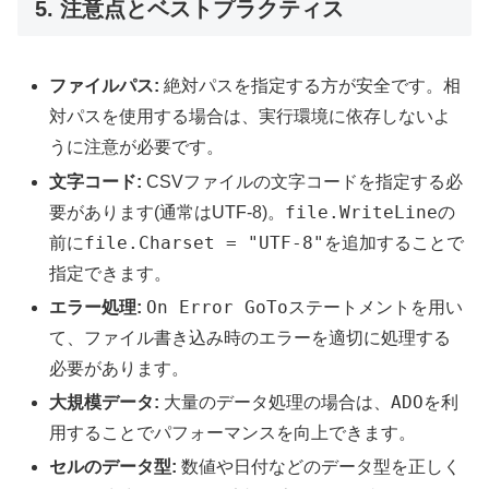
5. 注意点とベストプラクティス
ファイルパス:
絶対パスを指定する方が安全です。相
対パスを使用する場合は、実行環境に依存しないよ
うに注意が必要です。
文字コード:
CSVファイルの文字コードを指定する必
file.WriteLine
要があります(通常はUTF-8)。
の
file.Charset = "UTF-8"
前に
を追加することで
指定できます。
On Error GoTo
エラー処理:
ステートメントを用い
て、ファイル書き込み時のエラーを適切に処理する
必要があります。
ADO
大規模データ:
大量のデータ処理の場合は、
を利
用することでパフォーマンスを向上できます。
セルのデータ型:
数値や日付などのデータ型を正しく