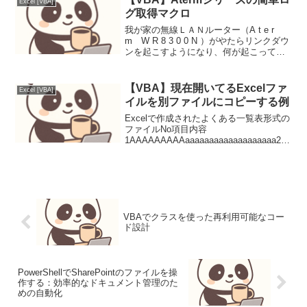
Excel [VBA]
グ取得マクロ
我が家の無線ＬＡＮルーター（A t e r
m W R 8 3 0 0 N ）がやたらリンクダウ
ンを起こすようになり、何が起こってい
るのかを知るために作成したマクロ結論
から言うと、ＮＥＣの無線ＬＡＮルータ
ーはログの内容が貧弱なうえに、出力
【VBA】現在開いてるExcelファ
Excel [VBA]
さ...
イルを別ファイルにコピーする例
Excelで作成されたよくある一覧表形式の
ファイルNo項目内容
1AAAAAAAAAaaaaaaaaaaaaaaaaaaa2B
BBBBBBBBbbbbbbbbbbbbbb3CCCCCCC
CCCccccccccccc4DDDDDDDDDdddd...
VBAでクラスを使った再利用可能なコー
ド設計
PowerShellでSharePointのファイルを操
作する：効率的なドキュメント管理のた
めの自動化