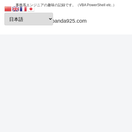
事務系エンジニアの趣味の記録です。（VBA PowerShell etc..）
papanda925.com