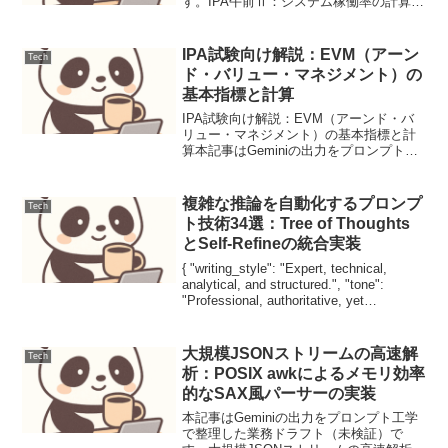
す。IPA午前Ⅱ：システム稼働率の計算と
信頼性評価システム稼働率は、平均故障
間隔（MTBF）と平均復旧時間（MTTR）
を用いて、システムの運用可能な時間割
IPA試験向け解説：EVM（アーン
Tech
合を定量的...
ド・バリュー・マネジメント）の
基本指標と計算
IPA試験向け解説：EVM（アーンド・バ
リュー・マネジメント）の基本指標と計
算本記事はGeminiの出力をプロンプト工
学で整理した業務ドラフト（未検証）で
す。EVMはプロジェクトのコストパフォ
ーマンスとスケジュール状況を定量的に
複雑な推論を自動化するプロンプ
Tech
評価する手法...
ト技術34選：Tree of Thoughts
とSelf-Refineの統合実装
{ "writing_style": "Expert, technical,
analytical, and structured.", "tone":
"Professional, authoritative, yet
practical...
大規模JSONストリームの高速解
Tech
析：POSIX awkによるメモリ効率
的なSAX風パーサーの実装
本記事はGeminiの出力をプロンプト工学
で整理した業務ドラフト（未検証）で