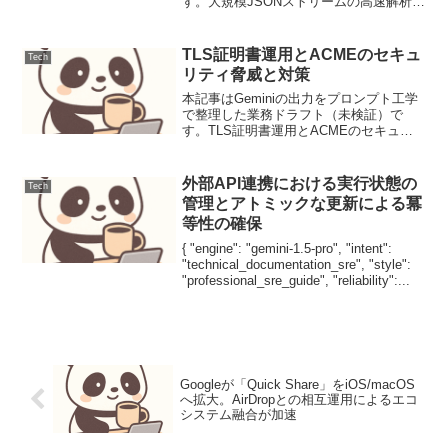
す。大規模JSONストリームの高速解析：
POSIX awkによるメモリ効率的なSAX風
パーサーの実装【導入と前提】大規模な
JSONファイルをメモリ消費を抑えつつ高
TLS証明書運用とACMEのセキュ
Tech
速...
リティ脅威と対策
本記事はGeminiの出力をプロンプト工学
で整理した業務ドラフト（未検証）で
す。TLS証明書運用とACMEのセキュリ
ティ脅威と対策TLS (Transport Layer
Security) 証明書の自動運用プロトコルで
あるACME (Au...
外部API連携における実行状態の
Tech
管理とアトミックな更新による冪
等性の確保
{ "engine": "gemini-1.5-pro", "intent":
"technical_documentation_sre", "style":
"professional_sre_guide", "reliability":...
Googleが「Quick Share」をiOS/macOS
へ拡大。AirDropとの相互運用によるエコ
システム融合が加速