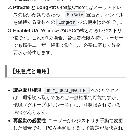
PtrSafe と LongPtr
: 64bit版Officeではメモリアドレ
スの扱いが異なるため、
宣言と、ハンドル
PtrSafe
を保持する変数への
型の使用は必須です。
LongPtr
EnableLUA
: WindowsのUACの核となるレジストリ
値です。これが1の場合、管理者権限を持つユーザー
でも標準ユーザー権限で動作し、必要に応じて昇格
要求が発生します。
【注意点と運用】
読み取り権限
:
へのアクセス
HKEY_LOCAL_MACHINE
は、通常読み取りであれば一般権限で可能ですが、
環境（グループポリシー等）により制限されている
場合があります。
再起動の必要性
: ユーザーがレジストリを手動で変更
した場合でも、PCを再起動するまで設定が反映され