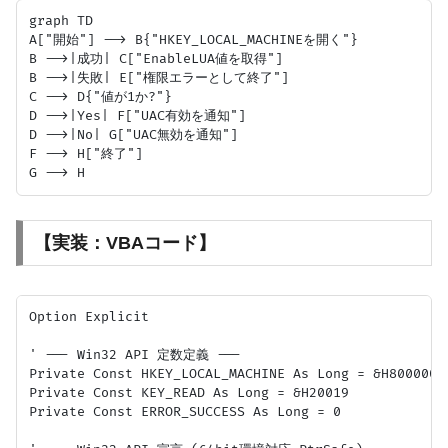
graph TD

A["開始"] --> B{"HKEY_LOCAL_MACHINEを開く"}

B -->|成功| C["EnableLUA値を取得"]

B -->|失敗| E["権限エラーとして終了"]

C --> D{"値が1か?"}

D -->|Yes| F["UAC有効を通知"]

D -->|No| G["UAC無効を通知"]

F --> H["終了"]

【実装：VBAコード】
Option Explicit

' --- Win32 API 定数定義 ---

Private Const HKEY_LOCAL_MACHINE As Long = &H80000002
Private Const KEY_READ As Long = &H20019

Private Const ERROR_SUCCESS As Long = 0
