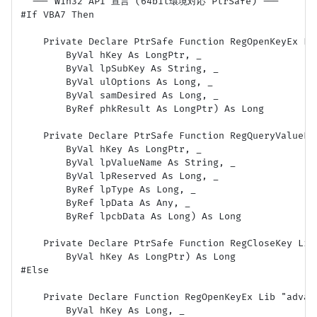
' --- Win32 API 宣言 (64bit環境対応 PtrSafe) ---

#If VBA7 Then

    Private Declare PtrSafe Function RegOpenKeyEx Li
        ByVal hKey As LongPtr, _

        ByVal lpSubKey As String, _

        ByVal ulOptions As Long, _

        ByVal samDesired As Long, _

        ByRef phkResult As LongPtr) As Long

    Private Declare PtrSafe Function RegQueryValueEx
        ByVal hKey As LongPtr, _

        ByVal lpValueName As String, _

        ByVal lpReserved As Long, _

        ByRef lpType As Long, _

        ByRef lpData As Any, _

        ByRef lpcbData As Long) As Long

    Private Declare PtrSafe Function RegCloseKey Lib 
        ByVal hKey As LongPtr) As Long

#Else

    Private Declare Function RegOpenKeyEx Lib "advap
        ByVal hKey As Long, _
