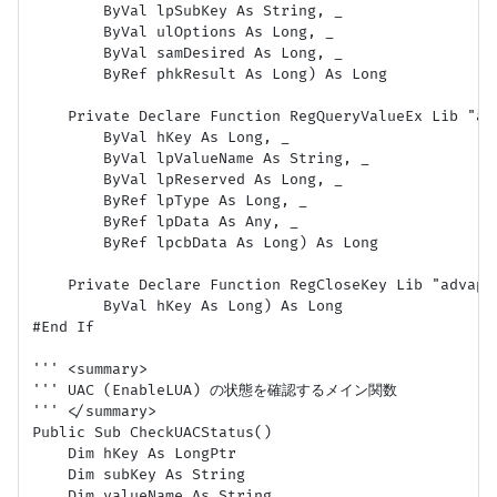
        ByVal lpSubKey As String, _

        ByVal ulOptions As Long, _

        ByVal samDesired As Long, _

        ByRef phkResult As Long) As Long

    Private Declare Function RegQueryValueEx Lib "ad
        ByVal hKey As Long, _

        ByVal lpValueName As String, _

        ByVal lpReserved As Long, _

        ByRef lpType As Long, _

        ByRef lpData As Any, _

        ByRef lpcbData As Long) As Long

    Private Declare Function RegCloseKey Lib "advapi3
        ByVal hKey As Long) As Long

#End If

''' <summary>

''' UAC (EnableLUA) の状態を確認するメイン関数

''' </summary>

Public Sub CheckUACStatus()

    Dim hKey As LongPtr

    Dim subKey As String

    Dim valueName As String
