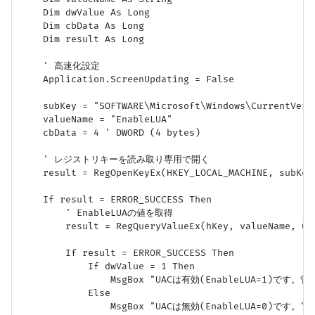
    Dim dwValue As Long

    Dim cbData As Long

    Dim result As Long

    ' 高速化設定

    Application.ScreenUpdating = False

    subKey = "SOFTWARE\Microsoft\Windows\CurrentVersi
    valueName = "EnableLUA"

    cbData = 4 ' DWORD (4 bytes)

    ' レジストリキーを読み取り専用で開く

    result = RegOpenKeyEx(HKEY_LOCAL_MACHINE, subKey,
    If result = ERROR_SUCCESS Then

        ' EnableLUAの値を取得

        result = RegQueryValueEx(hKey, valueName, 0, 
        If result = ERROR_SUCCESS Then

            If dwValue = 1 Then

                MsgBox "UACは有効(EnableLUA=1)
            Else

                MsgBox "UACは無効(EnableLUA=0)です。",