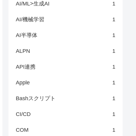
AI/ML>生成AI
1
AI/機械学習
1
AI半導体
1
ALPN
1
API連携
1
Apple
1
Bashスクリプト
1
CI/CD
1
COM
1