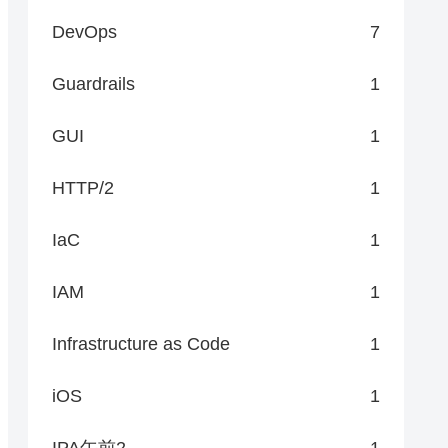
DevOps
7
Guardrails
1
GUI
1
HTTP/2
1
IaC
1
IAM
1
Infrastructure as Code
1
iOS
1
IPA午前2
1