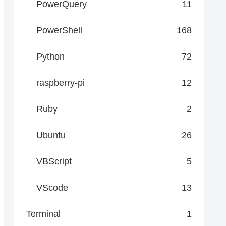
PowerQuery
11
PowerShell
168
Python
72
raspberry-pi
12
Ruby
2
Ubuntu
26
VBScript
5
VScode
13
Terminal
1