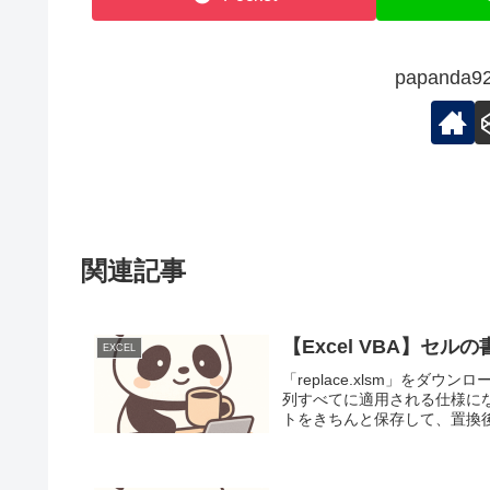
papand
関連記事
【Excel VBA】セル
EXCEL
「replace.xlsm」をダ
列すべてに適用される仕様に
トをきちんと保存して、置換後