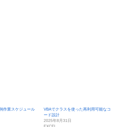
A】定例作業スケジュール
VBAでクラスを使った再利用可能なコ
２
ード設計
2025年8月31日
EXCEL