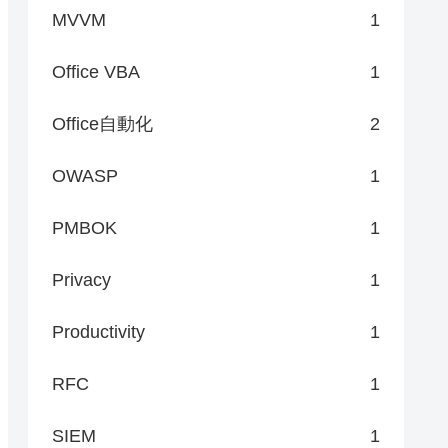
MVVM
1
Office VBA
1
Office自動化
2
OWASP
1
PMBOK
1
Privacy
1
Productivity
1
RFC
1
SIEM
1