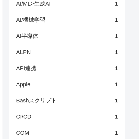
AI/ML>生成AI
1
AI/機械学習
1
AI半導体
1
ALPN
1
API連携
1
Apple
1
Bashスクリプト
1
CI/CD
1
COM
1