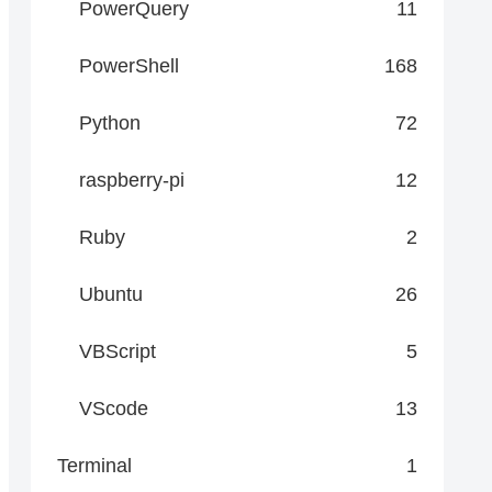
PowerQuery
11
PowerShell
168
Python
72
raspberry-pi
12
Ruby
2
Ubuntu
26
VBScript
5
VScode
13
Terminal
1