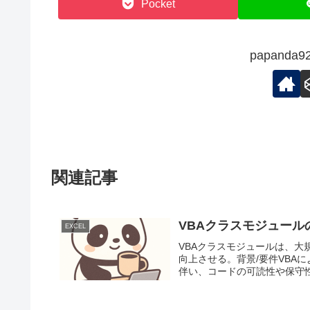
Pocket
papand
関連記事
VBAクラスモジュール
EXCEL
VBAクラスモジュールは、大
向上させる。背景/要件VBAに
伴い、コードの可読性や保守性