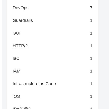
DevOps
7
Guardrails
1
GUI
1
HTTP/2
1
IaC
1
IAM
1
Infrastructure as Code
1
iOS
1
IPA午前2
1