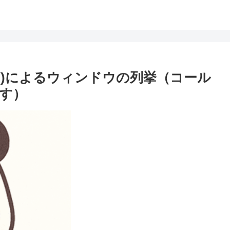
dows()によるウィンドウの列挙（コール
す）