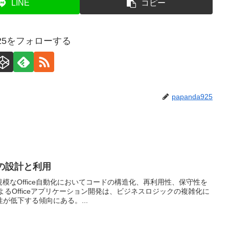
LINE
コピー
a925をフォローする
papanda925
の設計と利用
規模なOffice自動化においてコードの構造化、再利用性、保守性を
よるOfficeアプリケーション開発は、ビジネスロジックの複雑化に
が低下する傾向にある。...