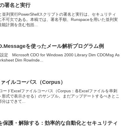
プトの署名と実行
署名と並列実行PowerShellスクリプトの署名と実行は、セキュリティ
不可欠である。本稿では、署名手順、Runspaceを用いた並列実
能計測を含む包括...
DO.Messageを使ったメール解析プログラム例
 Microsoft CDO for Windows 2000 Library Dim CDOMsg As
ksheet Dim RowInde...
elファイルコーパス（Corpus）
ダウンロードExcelファイルコーパス（Corpus：各Excelファイルを串刺
ト形式で表示させる）のサンプル。まだアップデートするべきとこ
はできて...
クを保護・解除する：効率的な自動化とセキュリティ