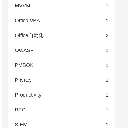
MVVM
1
Office VBA
1
Office自動化
2
OWASP
1
PMBOK
1
Privacy
1
Productivity
1
RFC
1
SIEM
1