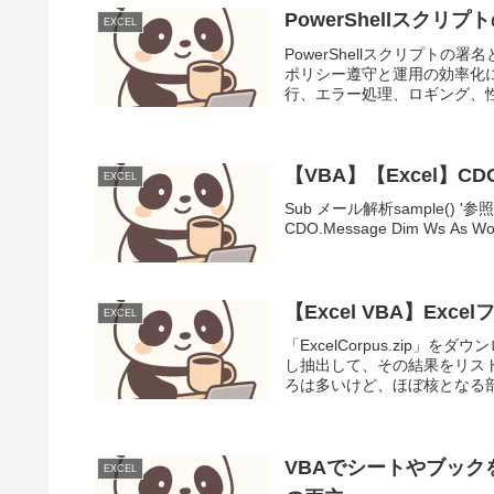
PowerShellスクリ
EXCEL
PowerShellスクリプトの
ポリシー遵守と運用の効率化に
行、エラー処理、ロギング、性
【VBA】【Excel】C
EXCEL
Sub メール解析sample() '参照設定
CDO.Message Dim Ws As Wor
【Excel VBA】Exc
EXCEL
「ExcelCorpus.zip」を
し抽出して、その結果をリス
ろは多いけど、ほぼ核となる部分
VBAでシートやブッ
EXCEL