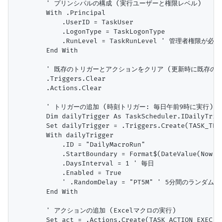
        ' プリンシパルの構成 (実行ユーザーと権限レベル)

        With .Principal

            .UserID = TaskUser

            .LogonType = TaskLogonType

            .RunLevel = TaskRunLevel ' 管理者権限が必要な
        End With

        ' 既存のトリガーとアクションをクリア (更新時に既存の
        .Triggers.Clear

        .Actions.Clear

        ' トリガーの追加 (時刻トリガー: 毎日午前9時に実行)

        Dim dailyTrigger As TaskScheduler.IDailyTrigg
        Set dailyTrigger = .Triggers.Create(TASK_TRIG
        With dailyTrigger

            .ID = "DailyMacroRun"

            .StartBoundary = Format$(DateValue(Now)
            .DaysInterval = 1 ' 毎日

            .Enabled = True

            ' .RandomDelay = "PT5M" ' 5分間のランダムな
        End With

        ' アクションの追加 (Excelマクロの実行)

        Set act = .Actions.Create(TASK_ACTION_EXEC)
