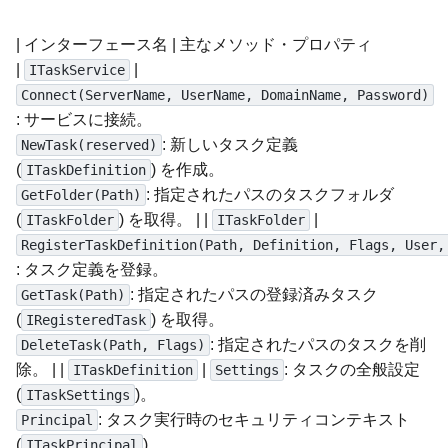
| インターフェース名 | 主なメソッド・プロパティ
|
|
ITaskService
Connect(ServerName, UserName, DomainName, Password)
: サービスに接続。
: 新しいタスク定義
NewTask(reserved)
(
) を作成。
ITaskDefinition
: 指定されたパスのタスクフォルダ
GetFolder(Path)
(
) を取得。 | |
|
ITaskFolder
ITaskFolder
RegisterTaskDefinition(Path, Definition, Flags, User,
: タスク定義を登録。
: 指定されたパスの登録済みタスク
GetTask(Path)
(
) を取得。
IRegisteredTask
: 指定されたパスのタスクを削
DeleteTask(Path, Flags)
除。 | |
|
: タスクの全般設定
ITaskDefinition
Settings
(
)。
ITaskSettings
: タスク実行時のセキュリティコンテキスト
Principal
(
)。
ITaskPrincipal