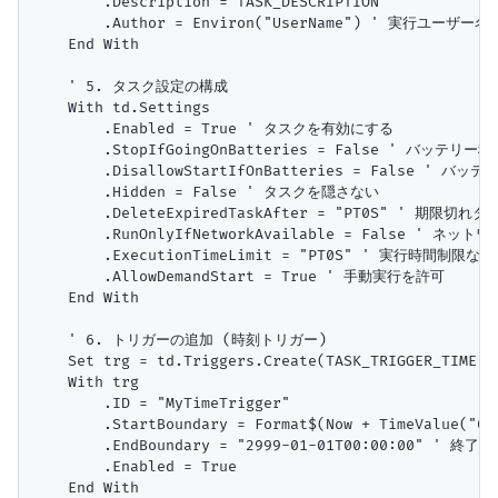
        .Description = TASK_DESCRIPTION

        .Author = Environ("UserName") ' 実行ユーザー
    End With

    ' 5. タスク設定の構成

    With td.Settings

        .Enabled = True ' タスクを有効にする

        .StopIfGoingOnBatteries = False ' バッテ
        .DisallowStartIfOnBatteries = False ' 
        .Hidden = False ' タスクを隠さない

        .DeleteExpiredTaskAfter = "PT0S" ' 期
        .RunOnlyIfNetworkAvailable = False ' 
        .ExecutionTimeLimit = "PT0S" ' 実行時間制限な
        .AllowDemandStart = True ' 手動実行を許可

    End With

    ' 6. トリガーの追加 (時刻トリガー)

    Set trg = td.Triggers.Create(TASK_TRIGGER_TIME)
    With trg

        .ID = "MyTimeTrigger"

        .StartBoundary = Format$(Now + TimeValue(
        .EndBoundary = "2999-01-01T00:00:00" ' 終
        .Enabled = True

    End With
