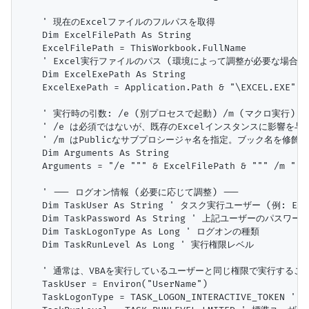
    ' 現在のExcelファイルのフルパスを取得

    Dim ExcelFilePath As String

    ExcelFilePath = ThisWorkbook.FullName

    ' Excel実行ファイルのパス (環境によって調整が必要な場合あり
    Dim ExcelExePath As String

    ExcelExePath = Application.Path & "\EXCEL.EXE"

    ' 実行時の引数: /e (別プロセスで起動) /m (マクロ実行)

    ' /e は必須ではないが、既存のExcelインスタンスに影響を与
    ' /m はPublicなサブプロシージャ名を指定。ブック名を修飾
    Dim Arguments As String

    Arguments = "/e """ & ExcelFilePath & """ /m """ 
    ' --- ログオン情報 (必要に応じて調整) ---

    Dim TaskUser As String ' タスク実行ユーザー (例: En
    Dim TaskPassword As String ' 上記ユーザーのパスワード 
    Dim TaskLogonType As Long ' ログオンの種類

    Dim TaskRunLevel As Long ' 実行権限レベル

    ' 通常は、VBAを実行しているユーザーと同じ権限で実行すること
    TaskUser = Environ("UserName")

    TaskLogonType = TASK_LOGON_INTERACTIVE_TO