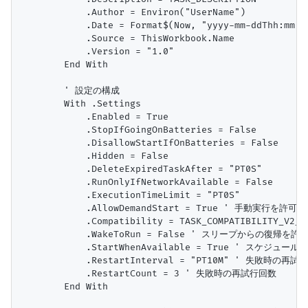
            .Author = Environ("UserName")

            .Date = Format$(Now, "yyyy-mm-ddThh:mm:ss
            .Source = ThisWorkbook.Name

            .Version = "1.0"

        End With

        ' 設定の構成

        With .Settings

            .Enabled = True

            .StopIfGoingOnBatteries = False

            .DisallowStartIfOnBatteries = False

            .Hidden = False

            .DeleteExpiredTaskAfter = "PT0S"

            .RunOnlyIfNetworkAvailable = False

            .ExecutionTimeLimit = "PT0S"

            .AllowDemandStart = True ' 手動実行を許可

            .Compatibility = TASK_COMPATIBILITY_V2
            .WakeToRun = False ' スリープからの復帰を
            .StartWhenAvailable = True ' ス
            .RestartInterval = "PT10M" ' 失敗時の再試
            .RestartCount = 3 ' 失敗時の再試行回数

        End With
