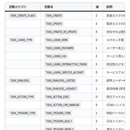
定数カテゴリ
定数名
値
説明
2
新規タスクの作成
TASK_CREATE_FLAGS
TASK_CREATE
4
既存タスクの更新
TASK_UPDATE
6
存在すれば更新、
TASK_CREATE_OR_UPDATE
0
ログオン不要 (S
TASK_LOGON_TYPE
TASK_LOGON_NONE
1
ユーザー名とパス
TASK_LOGON_PASSWORD
2
サービス用ユーザー
TASK_LOGON_S4U
3
対話型ログオン (
TASK_LOGON_INTERACTIVE_TOKEN
5
サービスアカウン
TASK_LOGON_SERVICE_ACCOUNT
0
標準ユーザー権限
TASK_RUNLEVEL
TASK_RUNLEVEL_LMITED
1
最高特権 (管理者
TASK_RUNLEVEL_HIGHEST
0
実行ファイルのア
TASK_ACTION_TYPE
TASK_ACTION_EXEC
5
COMハンドラの
TASK_ACTION_COM_HANDLER
1
時刻ベースのトリ
TASK_TRIGGER_TYPE
TASK_TRIGGER_TIME
2
日次トリガー。
TASK_TRIGGER_DAILY
3
週次トリガー。
TASK_TRIGGER_WEEKLY