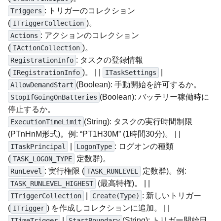
: トリガーのコレクション
Triggers
(
)。
ITriggerCollection
: アクションのコレクション
Actions
(
)。
IActionCollection
: タスクの登録情報
RegistrationInfo
(
)。 | |
|
IRegistrationInfo
ITaskSettings
(Boolean): 手動開始を許可するか。
AllowDemandStart
(Boolean): バッテリー稼働時に
StopIfGoingOnBatteries
停止するか。
(String): タスクの実行時間制限
ExecutionTimeLimit
(PTnHnM形式)。例: “PT1H30M” (1時間30分)。 | |
|
: ログオンの種類
ITaskPrincipal
LogonType
(
定数群)。
TASK_LOGON_TYPE
: 実行権限 (
定数群)。例:
RunLevel
TASK_RUNLEVEL
(最高特権)。 | |
TASK_RUNLEVEL_HIGHEST
|
: 新しいトリガー
ITriggerCollection
Create(Type)
(
) を作成しコレクションに追加。 | |
ITrigger
|
(String): トリガー開始日
ITimeTrigger
StartBoundary