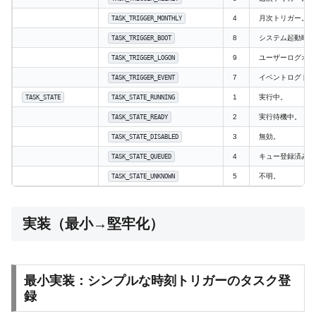
4
月次トリガー。
TASK_TRIGGER_MONTHLY
8
システム起動時ト
TASK_TRIGGER_BOOT
9
ユーザーログオン
TASK_TRIGGER_LOGON
7
イベントログトリ
TASK_TRIGGER_EVENT
1
実行中。
TASK_STATE
TASK_STATE_RUNNING
2
実行待機中。
TASK_STATE_READY
3
無効。
TASK_STATE_DISABLED
4
キュー登録済み。
TASK_STATE_QUEUED
5
不明。
TASK_STATE_UNKNOWN
実装（最小→堅牢化）
最小実装：シンプルな時刻トリガーのタスク登
録