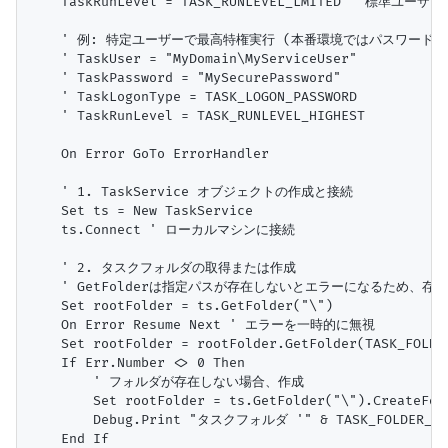
    TaskRunLevel = TASK_RUNLEVEL_LMITED ' 標準ユーザー
    ' 例: 特定ユーザーで最高特権実行 (本番環境ではパスワードの
    ' TaskUser = "MyDomain\MyServiceUser"

    ' TaskPassword = "MySecurePassword"

    ' TaskLogonType = TASK_LOGON_PASSWORD

    ' TaskRunLevel = TASK_RUNLEVEL_HIGHEST

    On Error GoTo ErrorHandler

    ' 1. TaskService オブジェクトの作成と接続

    Set ts = New TaskService

    ts.Connect ' ローカルマシンに接続

    ' 2. タスクフォルダの取得または作成

    ' GetFolderは指定パスが存在しないとエラーになるため、存
    Set rootFolder = ts.GetFolder("\")

    On Error Resume Next ' エラーを一時的に無視

    Set rootFolder = rootFolder.GetFolder(TASK_FOLDER
    If Err.Number <> 0 Then

        ' フォルダが存在しない場合、作成

        Set rootFolder = ts.GetFolder("\").CreateFold
        Debug.Print "タスクフォルダ '" & TASK_FOLDER_
    End If
