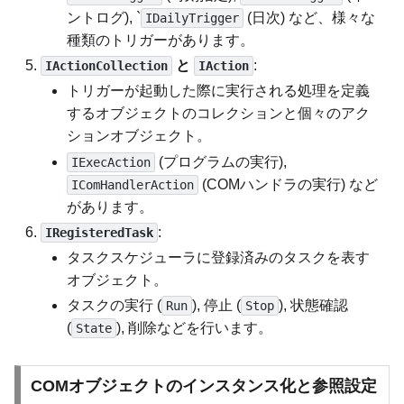
ントログ), `
(日次) など、様々な
IDailyTrigger
種類のトリガーがあります。
と
:
IActionCollection
IAction
トリガーが起動した際に実行される処理を定義
するオブジェクトのコレクションと個々のアク
ションオブジェクト。
(プログラムの実行),
IExecAction
(COMハンドラの実行) など
IComHandlerAction
があります。
:
IRegisteredTask
タスクスケジューラに登録済みのタスクを表す
オブジェクト。
タスクの実行 (
), 停止 (
), 状態確認
Run
Stop
(
), 削除などを行います。
State
COMオブジェクトのインスタンス化と参照設定