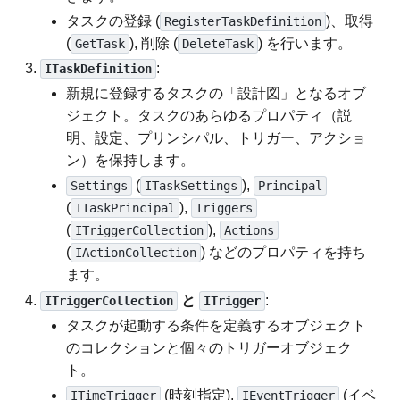
タスクの登録 (
)、取得
RegisterTaskDefinition
(
), 削除 (
) を行います。
GetTask
DeleteTask
:
ITaskDefinition
新規に登録するタスクの「設計図」となるオブ
ジェクト。タスクのあらゆるプロパティ（説
明、設定、プリンシパル、トリガー、アクショ
ン）を保持します。
(
),
Settings
ITaskSettings
Principal
(
),
ITaskPrincipal
Triggers
(
),
ITriggerCollection
Actions
(
) などのプロパティを持ち
IActionCollection
ます。
と
:
ITriggerCollection
ITrigger
タスクが起動する条件を定義するオブジェクト
のコレクションと個々のトリガーオブジェク
ト。
(時刻指定),
(イベ
ITimeTrigger
IEventTrigger