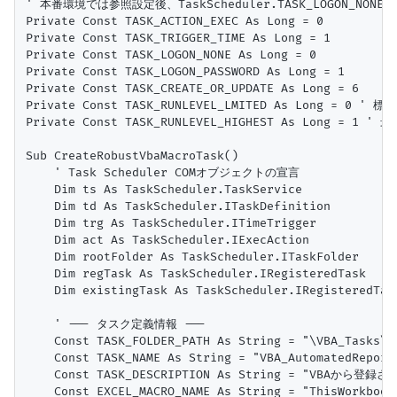
' 本番環境では参照設定後、TaskScheduler.TASK_LOGON_NON
Private Const TASK_ACTION_EXEC As Long = 0

Private Const TASK_TRIGGER_TIME As Long = 1

Private Const TASK_LOGON_NONE As Long = 0

Private Const TASK_LOGON_PASSWORD As Long = 1

Private Const TASK_CREATE_OR_UPDATE As Long = 6

Private Const TASK_RUNLEVEL_LMITED As Long = 0 '
Private Const TASK_RUNLEVEL_HIGHEST As Long = 1 ' 
Sub CreateRobustVbaMacroTask()

    ' Task Scheduler COMオブジェクトの宣言

    Dim ts As TaskScheduler.TaskService

    Dim td As TaskScheduler.ITaskDefinition

    Dim trg As TaskScheduler.ITimeTrigger

    Dim act As TaskScheduler.IExecAction

    Dim rootFolder As TaskScheduler.ITaskFolder

    Dim regTask As TaskScheduler.IRegisteredTask

    Dim existingTask As TaskScheduler.IRegisteredTask
    ' --- タスク定義情報 ---

    Const TASK_FOLDER_PATH As String = "\VBA_Ta
    Const TASK_NAME As String = "VBA_AutomatedReportM
    Const TASK_DESCRIPTION As String = "VBA
    Const EXCEL_MACRO_NAME As String = "ThisWorkb