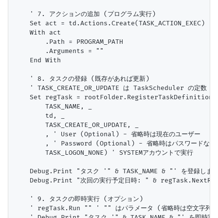
    ' 7. アクションの追加 (プログラム実行)

    Set act = td.Actions.Create(TASK_ACTION_EXEC) '
    With act

        .Path = PROGRAM_PATH

        .Arguments = ""

    End With

    ' 8. タスクの登録 (既存があれば更新)

    ' TASK_CREATE_OR_UPDATE は TaskScheduler の定数

    Set regTask = rootFolder.RegisterTaskDefinition( 
        TASK_NAME, _

        td, _

        TASK_CREATE_OR_UPDATE, _

        , ' User (Optional) - 省略時は現在のユーザー

        , ' Password (Optional) - 省略時はパスワードなし

        TASK_LOGON_NONE) ' SYSTEMアカウントで実行

    Debug.Print "タスク '" & TASK_NAME & "' を登録しま
    Debug.Print "次回の実行予定日時: " & regTask.NextRunT
    ' 9. タスクの即時実行 (オプション)

    ' regTask.Run "" ' "" はパラメータ (省略時は空文字列)

    ' Debug.Print "タスク '" & TASK_NAME & "' を即時