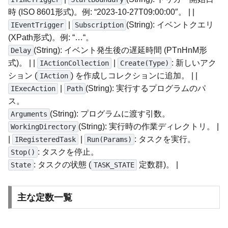
時 (ISO 8601形式)。例: “2023-10-27T09:00:00″。 | |
|
(String): イベントクエリ
IEventTrigger
Subscription
(XPath形式)。例: “…“。
(String): イベント発生後の遅延時間 (PTnHnM形
Delay
式)。 | |
|
: 新しいアク
IActionCollection
Create(Type)
ション (
) を作成しコレクションに追加。 | |
IAction
|
(String): 実行するプログラムのパ
IExecAction
Path
ス。
(String): プログラムに渡す引数。
Arguments
(String): 実行時の作業ディレクトリ。 |
WorkingDirectory
|
|
: タスクを実行。
IRegisteredTask
Run(Params)
: タスクを停止。
Stop()
: タスクの状態 (
定数群)。 |
State
TASK_STATE
主な定数一覧