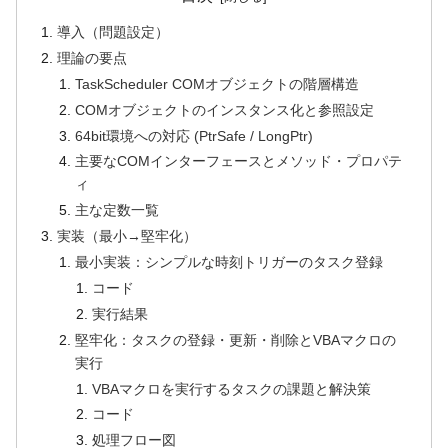
導入（問題設定）
理論の要点
TaskScheduler COMオブジェクトの階層構造
COMオブジェクトのインスタンス化と参照設定
64bit環境への対応 (PtrSafe / LongPtr)
主要なCOMインターフェースとメソッド・プロパテ
ィ
主な定数一覧
実装（最小→堅牢化）
最小実装：シンプルな時刻トリガーのタスク登録
コード
実行結果
堅牢化：タスクの登録・更新・削除とVBAマクロの
実行
VBAマクロを実行するタスクの課題と解決策
コード
処理フロー図