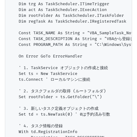
    Dim trg As TaskScheduler.ITimeTrigger

    Dim act As TaskScheduler.IExecAction

    Dim rootFolder As TaskScheduler.ITaskFolder

    Dim regTask As TaskScheduler.IRegisteredTask

    Const TASK_NAME As String = "VBA_SampleTask_Notep
    Const TASK_DESCRIPTION As String = "VBAか
    Const PROGRAM_PATH As String = "C:\Windows\Syst
    On Error GoTo ErrorHandler

    ' 1. TaskService オブジェクトの作成と接続

    Set ts = New TaskService

    ts.Connect ' ローカルマシンに接続

    ' 2. タスクフォルダの取得 (ルートフォルダ)

    Set rootFolder = ts.GetFolder("\")

    ' 3. 新しいタスク定義オブジェクトの作成

    Set td = ts.NewTask(0) ' 0は予約済み引数

    ' 4. タスク情報の登録

    With td.RegistrationInfo
