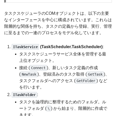
タスクスケジューラのCOMオブジェクトは、以下の主要
なインターフェースを中心に構成されています。これらは
階層的な関係を持ち、タスクの定義から登録、実行、管理
に至るまでの一連のプロセスをモデル化しています。
(TaskScheduler.TaskScheduler)
:
ITaskService
タスクスケジューラサービス全体を管理する最
上位オブジェクト。
接続 (
)、新しいタスク定義の作成
Connect
(
)、登録済みのタスク取得 (
)、
NewTask
GetTask
タスクフォルダへのアクセス (
) など
GetFolder
を行います。
:
ITaskFolder
タスクを論理的に整理するためのフォルダ。ル
ートフォルダ (
) から始まり、階層的に作成で
\
きます。