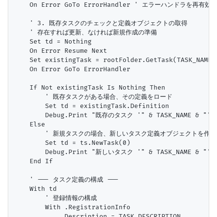
    On Error GoTo ErrorHandler ' エラーハンドラを再有効化
    ' 3. 既存タスクのチェックと定義オブジェクトの取得

    ' 存在すれば更新、なければ新規作成の準備

    Set td = Nothing

    On Error Resume Next

    Set existingTask = rootFolder.GetTask(TASK_NAME)

    On Error GoTo ErrorHandler

    If Not existingTask Is Nothing Then

        ' 既存タスクがある場合、その定義をロード

        Set td = existingTask.Definition

        Debug.Print "既存のタスク '" & TASK_NAME & "
    Else

        ' 新規タスクの場合、新しいタスク定義オブジェクトを作成

        Set td = ts.NewTask(0)

        Debug.Print "新しいタスク '" & TASK_NAME & "
    End If

    ' --- タスク定義の構成 ---

    With td

        ' 登録情報の構成

        With .RegistrationInfo

            .Description = TASK_DESCRIPTION
