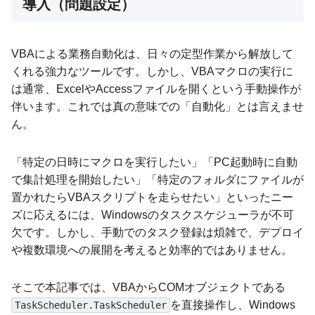
導入（問題設定）
VBAによる業務自動化は、日々の定型作業から解放して
くれる強力なツールです。しかし、VBAマクロの実行に
は通常、ExcelやAccessファイルを開くという手動操作が
伴います。これでは真の意味での「自動化」とは言えませ
ん。
「特定の日時にマクロを実行したい」「PC起動時に自動
で集計処理を開始したい」「特定のフォルダにファイルが
置かれたらVBAスクリプトを走らせたい」といったニー
ズに応えるには、Windowsのタスクスケジューラが不可
欠です。しかし、手動でのタスク登録は煩雑で、デプロイ
や複数環境への展開を考えると効率的ではありません。
そこで本記事では、VBAからCOMオブジェクトである
を直接操作し、Windows
TaskScheduler.TaskScheduler