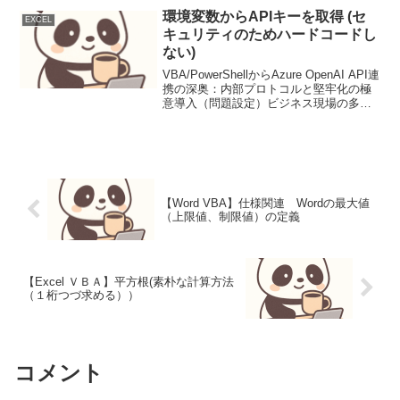
業務に不可欠な情報をExcelで...
環境変数からAPIキーを取得 (セ
EXCEL
キュリティのためハードコードし
ない)
VBA/PowerShellからAzure OpenAI API連
携の深奥：内部プロトコルと堅牢化の極
意導入（問題設定）ビジネス現場の多く
で依然としてVBAが駆使され、Windows
環境での自動化にはPowerShellが幅広く
使われていま...
【Word VBA】仕様関連 Wordの最大値
（上限値、制限値）の定義
【Excel ＶＢＡ】平方根(素朴な計算方法
（１桁つづ求める））
コメント