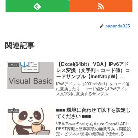
papanda925
関連記事
【Excel(64bit） VBA】IPv6アド
EXCEL
レス変換（文字列⇔コード値）コ
ードサンプル【InetNtopW】
【InetPtonW】利用例
IPv6アドレス（2001:db8::1）をコード値
に変換したり、コード値からIPv6アドレ
ス文字列に変換するサンプル
■■■ 環境に合わせて以下を設定し
EXCEL
てください ■■■
VBA/PowerShellからAzure OpenAI API：
REST深堀と堅牢実装の極意導入（問題設
定）ビジネス現場の最前線で使われる