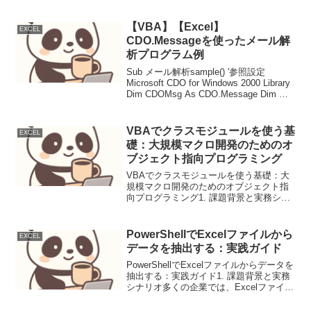
Excel VBAマクロや、システム管理の自
動化を担うPowerShellスクリプト。これ
ら既存資産...
【VBA】【Excel】
EXCEL
CDO.Messageを使ったメール解
析プログラム例
Sub メール解析sample() '参照設定
Microsoft CDO for Windows 2000 Library
Dim CDOMsg As CDO.Message Dim Ws
As Worksheet Dim RowInde...
VBAでクラスモジュールを使う基
EXCEL
礎：大規模マクロ開発のためのオ
ブジェクト指向プログラミング
VBAでクラスモジュールを使う基礎：大
規模マクロ開発のためのオブジェクト指
向プログラミング1. 課題背景と実務シナ
リオExcel VBAで複雑な処理を行うマク
ロを作成する場合、標準モジュールのみ
で記述すると、コードが肥大化し、可読
PowerShellでExcelファイルから
EXCEL
性・保守性...
データを抽出する：実践ガイド
PowerShellでExcelファイルからデータを
抽出する：実践ガイド1. 課題背景と実務
シナリオ多くの企業では、Excelファイル
に重要なデータが保存されています。 人
事データ、売上データ、顧客情報など、