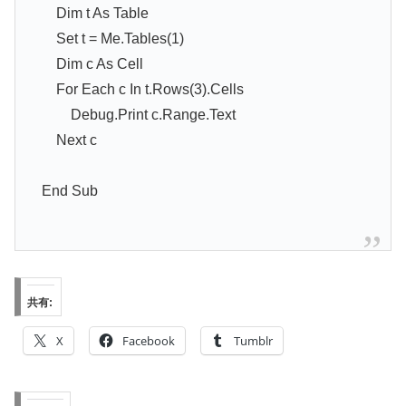
Dim t As Table
Set t = Me.Tables(1)
Dim c As Cell
For Each c In t.Rows(3).Cells
Debug.Print c.Range.Text
Next c
End Sub
共有:
X
Facebook
Tumblr