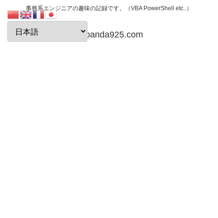
事務系エンジニアの趣味の記録です。（VBA PowerShell etc..）
papanda925.com