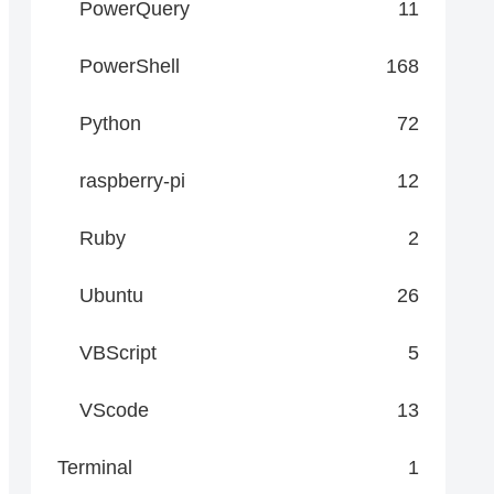
PowerQuery
11
PowerShell
168
Python
72
raspberry-pi
12
Ruby
2
Ubuntu
26
VBScript
5
VScode
13
Terminal
1