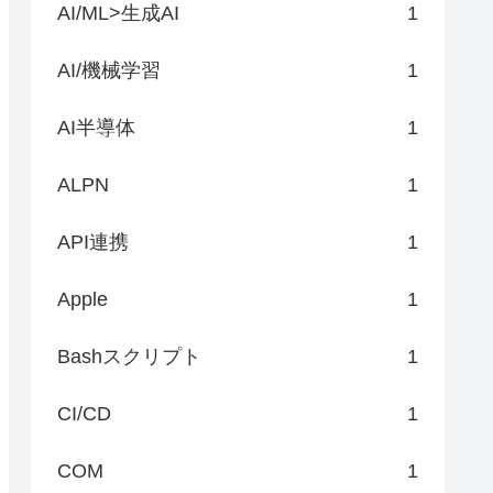
AI/ML>生成AI
1
AI/機械学習
1
AI半導体
1
ALPN
1
API連携
1
Apple
1
Bashスクリプト
1
CI/CD
1
COM
1