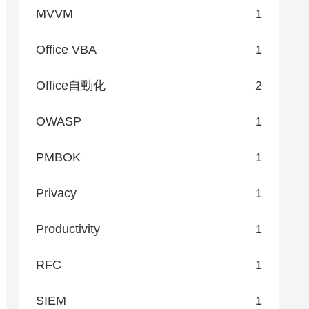
MVVM
1
Office VBA
1
Office自動化
2
OWASP
1
PMBOK
1
Privacy
1
Productivity
1
RFC
1
SIEM
1