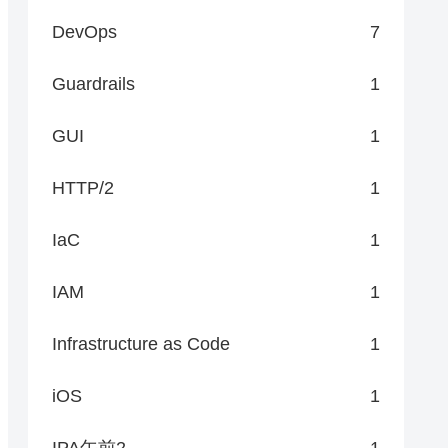
DevOps
7
Guardrails
1
GUI
1
HTTP/2
1
IaC
1
IAM
1
Infrastructure as Code
1
iOS
1
IPA午前2
1