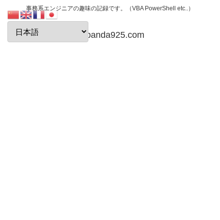
事務系エンジニアの趣味の記録です。（VBA PowerShell etc..）
papanda925.com