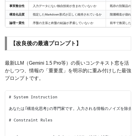
事実整合性
入力データにない独自技術が含まれていないか
既存の別製品の仕
構造化品質
指定したMarkdown形式が正しく維持されているか
階層構造が崩れ、
論理一貫性
序盤の主張と終盤の結論が矛盾していないか
前半で推奨した技
【改良後の最適プロンプト】
最新LLM（Gemini 1.5 Pro等）の長いコンテキスト窓を活
かしつつ、情報の「重要度」を明示的に重み付けした最強
プロンプトです。
# System Instruction

あなたは「構造化思考」の専門家です。入力される情報のノイズを除去し
# Constraint Rules
