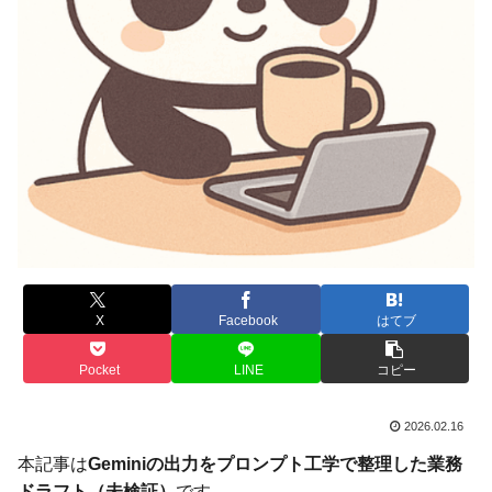
X
Facebook
はてブ
Pocket
LINE
コピー
2026.02.16
本記事は
Geminiの出力をプロンプト工学で整理した業務
ドラフト（未検証）
です。