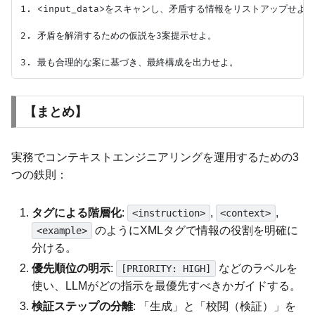
1. <input_data>をスキャンし、矛盾する情報をリストアップせよ。

2. 矛盾を解消するための仮説を3案提示せよ。

【まとめ】
実務でコンテキストエンジニアリングを運用するための3
つの鉄則：
タグによる階層化
:
,
,
<instruction>
<context>
のようにXMLタグで情報の役割を明確に
<example>
分ける。
優先順位の明示
:
などのラベルを
[PRIORITY: HIGH]
使い、LLMがどの指示を最優先すべきかガイドする。
検証ステップの分離
: 「生成」と「校閲（検証）」を