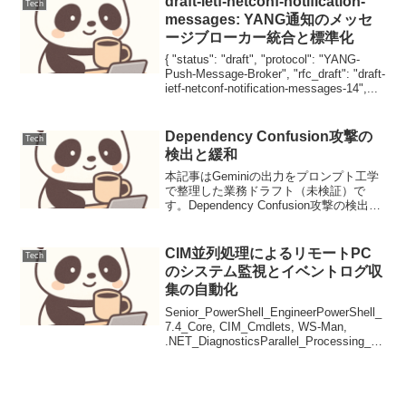
draft-ietf-netconf-notification-
Tech
messages: YANG通知のメッセ
ージブローカー統合と標準化
{ "status": "draft", "protocol": "YANG-
Push-Message-Broker", "rfc_draft": "draft-
ietf-netconf-notification-messages-14",...
Dependency Confusion攻撃の
Tech
検出と緩和
本記事はGeminiの出力をプロンプト工学
で整理した業務ドラフト（未検証）で
す。Dependency Confusion攻撃の検出と
緩和Dependency Confusion攻撃は、ソフ
トウェアサプライチェーンセキュリティ
における重要な脅...
CIM並列処理によるリモートPC
Tech
のシステム監視とイベントログ収
集の自動化
Senior_PowerShell_EngineerPowerShell_
7.4_Core, CIM_Cmdlets, WS-Man,
.NET_DiagnosticsParallel_Processing_vi
a_CimSession本記...