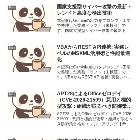
国家支援型サイバー攻撃の最新ト
Tech
レンドと高度な検出技術
本記事はGeminiの出力をプロンプト工学
で整理した業務ドラフト（未検証）で
す。国家支援型サイバー攻撃の最新トレ
ンドと高度な検出技術ニュース要点近
年、国家支援型サイバー攻撃は、その頻
度、洗練度、そして破壊的な潜在性にお
VBAからREST API連携: 実務レ
Tech
いて著しい進化を遂げて...
ベルのMSXML活用術と性能最適
化
本記事はGeminiの出力をプロンプト工学
で整理した業務ドラフト（未検証）で
す。VBAからREST API連携: 実務レベル
のMSXML活用術と性能最適化背景/要件
現代のビジネスシステムでは、VBAで構
築されたOfficeアプリケーション（...
APT28によるOfficeゼロデイ
Tech
（CVE-2026-21509）悪用と標的
型攻撃：組織が取るべき防御策と
検知エンジニアリング
APT28によるOfficeゼロデイ（CVE-2026-
21509）悪用と標的型攻撃：組織が取るべ
き防御策と検知エンジニアリング【脅威
の概要と背景】APT28が2026年初頭に悪
用を開始したMicrosoft OfficeのRCE脆弱
性（C...