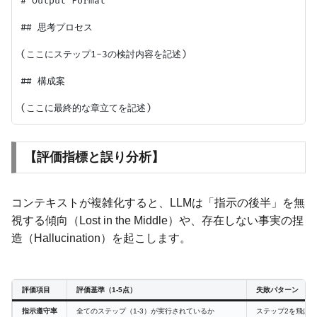
# Output Format

## 思考プロセス

(ここにステップ1-3の検討内容を記述)

## 構成案

【評価指標と誤り分析】
コンテキストが複雑化すると、LLMは「指示の後半」を無
視する傾向（Lost in the Middle）や、存在しない事実の捏
造（Hallucination）を起こします。
評価項目
評価基準（1-5点）
失敗パターン
指示遵守率
全てのステップ（1-3）が実行されているか
ステップ2を飛ば